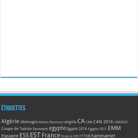
Étiquettes
CA
Algérie
CAN 2016
Allemagne
angola
CAN
Amine Bannour
CAN2022
EMM
egypte
Coupe de Tunisie
Egypte 2016
Danemark
Egypte 2021
EST
ESS
France
Espagne
hammamet
France 2017
FTHB