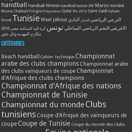
handball
Maroc
Handball féminin
mondial
Handball tunisie
IHF
Qatar
Sami Saidi
Mouna Chebbah
Pologne
Rio 2016
Sylvain
Préparation
Tunisie
Wael Jallouz
الترجي الرياضي
النادي
Nouet
الجزائر
تونس
الافريقي
النجم الرياضي الساحلي
مصر 2016
كرة اليد النسائية
مكارم المهدية
وائل جلوز
Catégories
Championnat
Beach handball
Cahier technique
arabe des clubs champions
Championnat arabe
Championnat
des clubs vainqueurs de coupe
d'Afrique des clubs champions
Championnat d'Afrique des nations
Championnat de Tunisie
Clubs
Championnat du monde
tunisiens
Coupe d'Afrique des vainqueurs de
Coupe de Tunisie
coupe
Coupe du monde des clubs