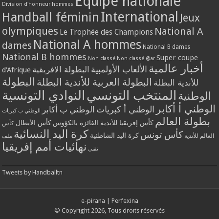
Equipe nationale
Division d'honneur hommes
International
Handball féminin
Jeux
olympiques
National A
Le Trophée des Champions
National A hommes
dames
National B dames
National B hommes
Super coupe
Non classé
Non classé @ar
أخبار عالمية
الألعاب الأولمبية
البطولة الافريقية
d'Afrique
البطولة
البطولة العربية للأندية البطلة
للأندية البطلة
المنتخب التونسي
النوادي التونسية
الوطنية
الوطني أ أكابر
الوطني أ كبريات
الوطني ب أكابر
الوطني ب كبريات
بطولة العالم
كأس إفريقيا للأندية الفائزة بالكؤوس
كأس الأبطال
كأس
كرة اليد النسائية
كأس تونس
كرة اليد الشاطئية
العالم للأندية
ملف
نهائيات أمم إفريقيا
تقني
Tweets by Handballtn
e-pirana
|
Perfexina
© Copyright 2026, Tous droits réservés