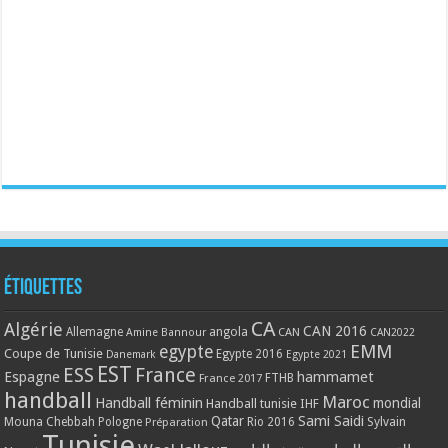
Étiquettes
CA
Algérie
CAN 2016
Allemagne
angola
CAN
Amine Bannour
CAN2022
EMM
egypte
Coupe de Tunisie
Egypte 2016
Danemark
Egypte 2021
EST
ESS
France
Espagne
hammamet
France 2017
FTHB
handball
Maroc
Handball féminin
mondial
Handball tunisie
IHF
Qatar
Sami Saidi
Mouna Chebbah
Pologne
Rio 2016
Sylvain
Préparation
Tunisie