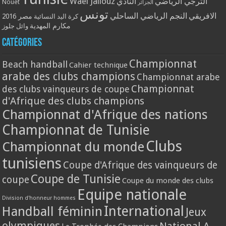
Wael Jallouz
الترجي الرياضي
النادي
Nouet
الجزائر
تونس
الافريقي
النجم الرياضي الساحلي
مصر 2016
كرة اليد النسائية
مكارم المهدية
وائل جلوز
Catégories
Championnat
Beach handball
Cahier technique
arabe des clubs champions
Championnat arabe
Championnat
des clubs vainqueurs de coupe
d'Afrique des clubs champions
Championnat d'Afrique des nations
Championnat de Tunisie
Clubs
Championnat du monde
tunisiens
Coupe d'Afrique des vainqueurs de
Coupe de Tunisie
coupe
Coupe du monde des clubs
Equipe nationale
Division d'honneur hommes
International
Handball féminin
Jeux
olympiques
National A