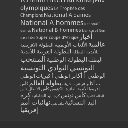
Jeux
olympiques
Le Trophée des
National A dames
Champions
National A hommes
National B
National B hommes
dames
Non classé
Non
أخبار
Super coupe d'Afrique
classé @ar
عالمية
الألعاب الأولمبية
البطولة الافريقية
البطولة العربية للأندية
للأندية البطلة
المنتخب
البطولة الوطنية
البطلة
التونسي
النوادي التونسية
الوطني أ أكابر
الوطني أ كبريات
الوطني
بطولة العالم
ب أكابر
كأس
الوطني ب كبريات
إفريقيا للأندية الفائزة بالكؤوس
كأس الأبطال
كأس
كرة
كأس تونس
كرة اليد الشاطئية
العالم للأندية
اليد النسائية
نهائيات أمم
ملف تقني
إفريقيا