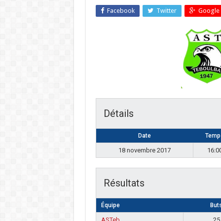
Facebook
Twitter
Google 
Détails
Date
Temp
18 novembre 2017
16:0
Résultats
Équipe
But
ASTeb
25