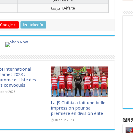
هزيمة, Défaite
Google +
LinkedIn
oi international
amet 2023 :
amme et liste des
rs convoqués
tobre 2023
La JS Chihia a fait une belle
impression pour sa
première en division élite
CAN 2
30 août 2023