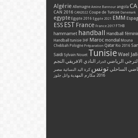
CA
Algérie
Allemagne
angola
Amine Bannour
CAN 2016
Coupe de Tunisie
CAN2022
Danemark
EMM
egypte
Espa
Egypte 2016
Egypte 2021
EST
ESS
France
France 2017
FTHB
handball
hammamet
Handball fémini
Maroc
mondial
Handball tunisie
IHF
Mouna
Qatar
Sa
Chebbah
Pologne
Rio 2016
Préparation
Tunisie
Wael Jal
Saidi
Sylvain Nouet
لترجي الرياضي
النادي الافريقي
النجم
الجزائر
تونس
ياضي الساحلي
مصر
كرة اليد النسائية
مكارم المهدية
2016
وائل جلوز