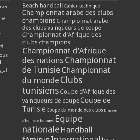
Beach handball
Cahier technique
CAN
Championnat arabe des clubs
gne
champions
Championnat arabe
des clubs vainqueurs de coupe
Championnat d'Afrique des
n
clubs champions
mi
Championnat d'Afrique
louz
Championnat
des nations
ا
de Tunisie
Championnat
الر
Clubs
du monde
tunisiens
Coupe d'Afrique des
Coupe de
vainqueurs de coupe
Tunisie
Coupe du monde des clubs
Division
Equipe
d'honneur hommes
nationale
Handball
International
féminin