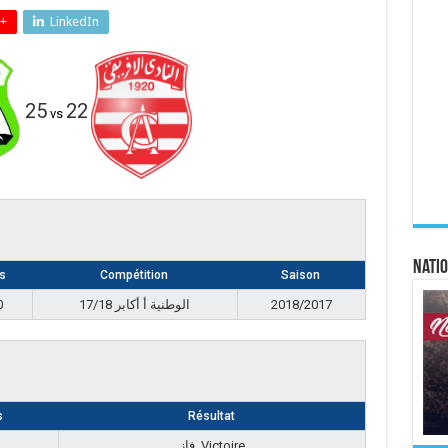
+
LinkedIn
25
22
vs
Natio
s
Compétition
Saison
0
الوطنية أ أكابر 17/18
2018/2017
s
Résultat
فاز, Victoire