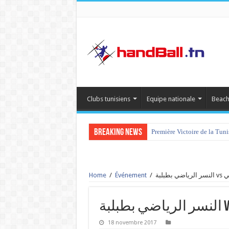
Clubs tunisiens
Equipe nationale
Beach
Breaking News
Première Victoire de la Tun
Home
/
Événement
/
طبلبة
18 novembre 2017