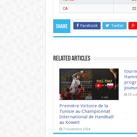
CA
22
Facebook
Twitter
Share
Related Articles
tourn
Hamm
progr
joueu
30 oc
Première Victoire de la
Tunisie au Championnat
International de Handball
au Koweït
7 novembre 2024