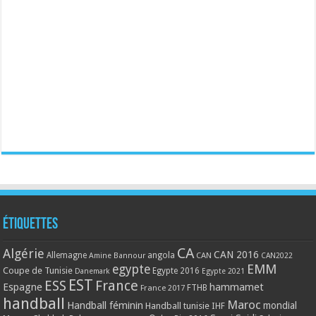
Étiquettes
CA
Algérie
CAN 2016
Allemagne
angola
CAN
Amine Bannour
CAN2022
EMM
egypte
Coupe de Tunisie
Egypte 2016
Danemark
Egypte 2021
EST
ESS
France
Espagne
hammamet
France 2017
FTHB
handball
Maroc
Handball féminin
mondial
Handball tunisie
IHF