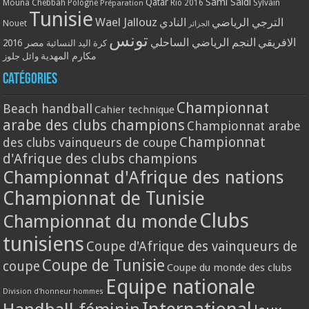
Qatar
Sami Saidi
Mouna Chebbah
Pologne
Rio 2016
Sylvain
Préparation
Tunisie
Wael Jallouz
الترجي الرياضي
النادي
Nouet
الجزائر
تونس
الافريقي
النجم الرياضي الساحلي
مصر 2016
كرة اليد النسائية
مكارم المهدية
وائل جلوز
Catégories
Championnat
Beach handball
Cahier technique
arabe des clubs champions
Championnat arabe
Championnat
des clubs vainqueurs de coupe
d'Afrique des clubs champions
Championnat d'Afrique des nations
Championnat de Tunisie
Clubs
Championnat du monde
tunisiens
Coupe d'Afrique des vainqueurs de
Coupe de Tunisie
coupe
Coupe du monde des clubs
Equipe nationale
Division d'honneur hommes