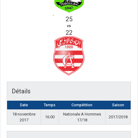
25
vs
22
Détails
Date
Temps
Compétition
Saison
18 novembre
Nationale A Hommes
16:00
2017/2018
2017
17/18