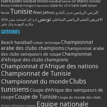
handball
Maroc
Handball féminin
mondial
Handball tunisie
IHF
Qatar
Sami Saidi
Mouna Chebbah
Pologne
Rio 2016
Sylvain
Préparation
Tunisie
Wael Jallouz
الترجي الرياضي
النادي
Nouet
الجزائر
تونس
الافريقي
النجم الرياضي الساحلي
مصر 2016
كرة اليد النسائية
مكارم المهدية
وائل جلوز
Catégories
Championnat
Beach handball
Cahier technique
arabe des clubs champions
Championnat arabe
Championnat
des clubs vainqueurs de coupe
d'Afrique des clubs champions
Championnat d'Afrique des nations
Championnat de Tunisie
Clubs
Championnat du monde
tunisiens
Coupe d'Afrique des vainqueurs de
Coupe de Tunisie
coupe
Coupe du monde des clubs
Equipe nationale
Division d'honneur hommes