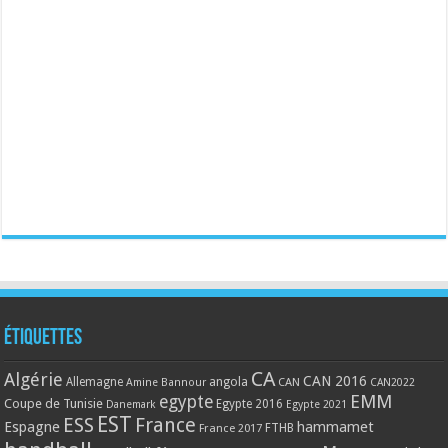
Étiquettes
CA
Algérie
CAN 2016
Allemagne
angola
CAN
Amine Bannour
CAN2022
EMM
egypte
Coupe de Tunisie
Egypte 2016
Danemark
Egypte 2021
EST
ESS
France
Espagne
hammamet
France 2017
FTHB