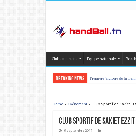
Clubs tunisiens
Equipe nationale
Beach
Breaking News
Première Victoire de la Tun
tournoi international Hamm
Home
/
Événement
/
Club Sportif de Sakiet E
Club Sportif de Sakiet Ezzi
9 septembre 2017