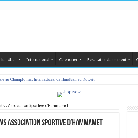
 handball
International
Calendrier
Résultat et classement
C
isie au Championnat International de Handball au Koweït
amet 2023 : programme et liste des joueurs convoqués
zzit vs Association Sportive d’Hammamet
t vs Association Sportive d’Hammamet