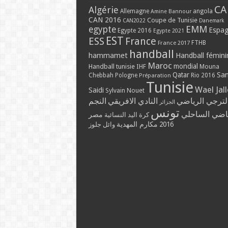
CA
Algérie
Allemagne
angola
Amine Bannour
CAN 2016
Coupe de Tunisie
CAN2022
Danemark
EMM
egypte
Espa
Egypte 2016
Egypte 2021
EST
ESS
France
France 2017
FTHB
handball
hammamet
Handball fémini
Maroc
mondial
Handball tunisie
IHF
Mouna
Qatar
Sa
Chebbah
Pologne
Rio 2016
Préparation
Tunisie
Wael Jal
Saidi
Sylvain Nouet
لترجي الرياضي
النادي الافريقي
النجم
الجزائر
تونس
ياضي الساحلي
مصر
كرة اليد النسائية
مكارم المهدية
2016
وائل جلوز