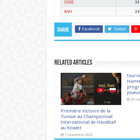
CSSE
33
ASH
24
Facebook
Twitter
Share
Related Articles
tourn
Hamm
progr
joueu
30 oc
Première Victoire de la
Tunisie au Championnat
International de Handball
au Koweït
7 novembre 2024