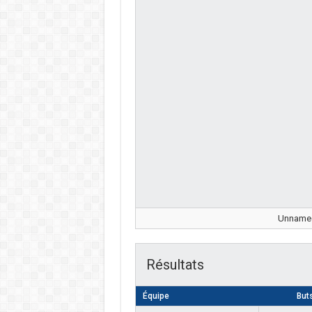
Unnamed 
Résultats
Équipe
But