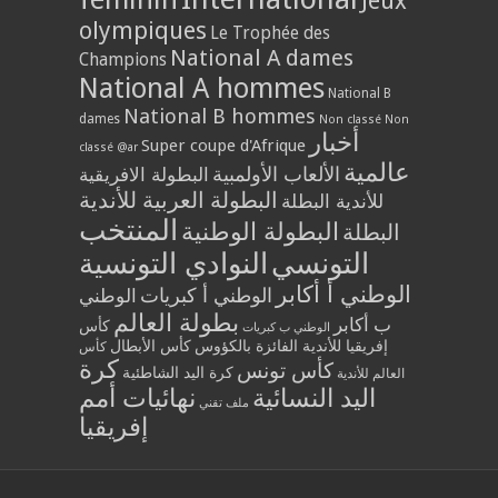
Jeux
olympiques
Le Trophée des
National A dames
Champions
National A hommes
National B
National B hommes
dames
Non classé
Non
أخبار
Super coupe d'Afrique
classé @ar
عالمية
الألعاب الأولمبية
البطولة الافريقية
البطولة العربية للأندية
للأندية البطلة
المنتخب
البطولة الوطنية
البطلة
التونسي
النوادي التونسية
الوطني أ أكابر
الوطني أ كبريات
الوطني
بطولة العالم
ب أكابر
كأس
الوطني ب كبريات
إفريقيا للأندية الفائزة بالكؤوس
كأس الأبطال
كأس
كرة
كأس تونس
كرة اليد الشاطئية
العالم للأندية
اليد النسائية
نهائيات أمم
ملف تقني
إفريقيا