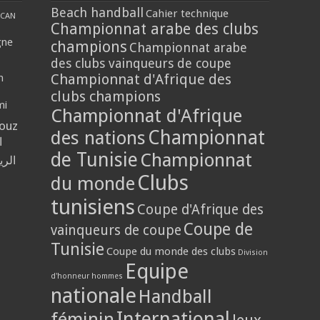
Beach handball
Cahier technique
CAN
Championnat arabe des clubs
gne
champions
Championnat arabe
des clubs vainqueurs de coupe
Championnat d'Afrique des
n
clubs champions
mi
Championnat d'Afrique
louz
Championnat
des nations
ا
de Tunisie
Championnat
الر
Clubs
du monde
tunisiens
Coupe d'Afrique des
Coupe de
vainqueurs de coupe
Tunisie
Coupe du monde des clubs
Division
Equipe
d'honneur hommes
nationale
Handball
International
féminin