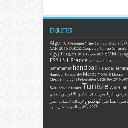
Étiquettes
CA
Algérie
Allemagne
angola
Amine Bannour
CAN 2016
Coupe de Tunisie
CAN2022
Danemark
EMM
egypte
Espa
Egypte 2016
Egypte 2021
EST
ESS
France
France 2017
FTHB
handball
hammamet
Handball fémini
Maroc
mondial
Handball tunisie
IHF
Mouna
Qatar
Sa
Chebbah
Pologne
Rio 2016
Préparation
Tunisie
Wael Jal
Saidi
Sylvain Nouet
لترجي الرياضي
النادي الافريقي
النجم
الجزائر
تونس
ياضي الساحلي
مصر
كرة اليد النسائية
مكارم المهدية
2016
وائل جلوز