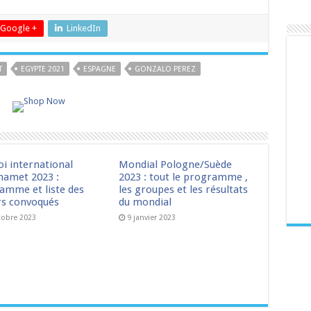
Google +
LinkedIn
T
EGYPTE 2021
ESPAGNE
GONZALO PEREZ
oi international
Mondial Pologne/Suède
amet 2023 :
2023 : tout le programme ,
amme et liste des
les groupes et les résultats
rs convoqués
du mondial
tobre 2023
9 janvier 2023