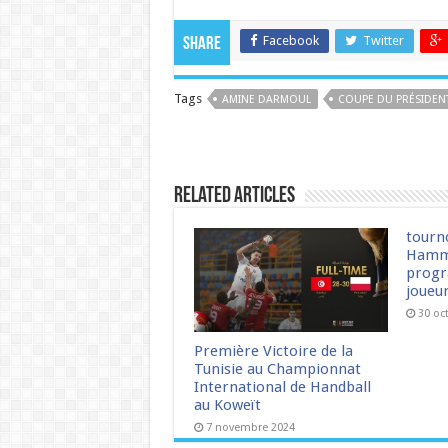
Facebook
Twitter
Share
Tags
AMINE DARMOUL
COUPE DU PRÉSIDEN
Related Articles
tourn
Hamm
progr
joueu
30 oc
Première Victoire de la
Tunisie au Championnat
International de Handball
au Koweït
7 novembre 2024