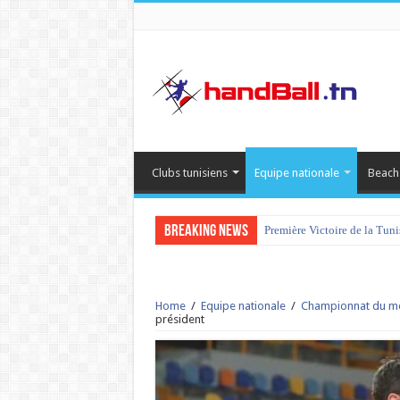
Clubs tunisiens
Equipe nationale
Beach
Breaking News
Première Victoire de la Tun
Home
/
Equipe nationale
/
Championnat du m
président