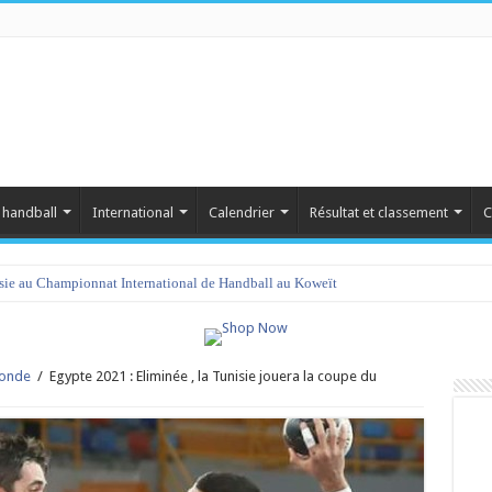
 handball
International
Calendrier
Résultat et classement
C
isie au Championnat International de Handball au Koweït
onde
/
Egypte 2021 : Eliminée , la Tunisie jouera la coupe du