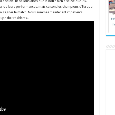
 a sauvé 18 ballons alors que le nôtre n’en a sauvé que 7 ».
ur de leurs performances, mais ce sont les champions d’Europe
és à gagner le match. Nous sommes maintenant impatients
upe du Président ».