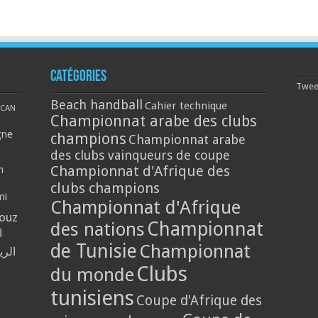
Catégories
Tweet
Beach handball
Cahier technique
CAN
Championnat arabe des clubs
gne
champions
Championnat arabe
des clubs vainqueurs de coupe
Championnat d'Afrique des
n
clubs champions
mi
Championnat d'Afrique
louz
Championnat
des nations
ا
de Tunisie
Championnat
الر
Clubs
du monde
tunisiens
Coupe d'Afrique des