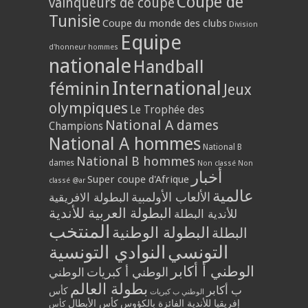
Coupe de
vainqueurs de coupe
Tunisie
Coupe du monde des clubs
Division
Equipe
d'honneur hommes
nationale
Handball
International
féminin
Jeux
olympiques
Le Trophée des
National A dames
Champions
National A hommes
National B
National B hommes
dames
Non classé
Non
أخبار
Super coupe d'Afrique
classé @ar
عالمية
الألعاب الأولمبية
البطولة الافريقية
البطولة العربية للأندية
للأندية البطلة
المنتخب
البطولة الوطنية
البطلة
التونسي
النوادي التونسية
الوطني أ أكابر
الوطني أ كبريات
الوطني
بطولة العالم
ب أكابر
كأس
الوطني ب كبريات
إفريقيا للأندية الفائزة بالكؤوس
كأس الأبطال
كأس