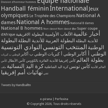
Equipe nationale
Division d'honneur hommes
International
Handball féminin
Jeux
olympiques
National A
Le Trophée des Champions
National A hommes
dames
National B dames
National B hommes
Super coupe
Non classé
Non classé @ar
أخبار عالمية
الألعاب الأولمبية
البطولة الافريقية
d'Afrique
البطولة
البطولة العربية للأندية البطلة
للأندية البطلة
المنتخب التونسي
النوادي التونسية
الوطنية
الوطني أ أكابر
الوطني أ كبريات
الوطني ب أكابر
الوطني ب كبريات
بطولة العالم
كأس إفريقيا للأندية الفائزة بالكؤوس
كأس الأبطال
كأس
كرة اليد النسائية
كأس تونس
كرة اليد الشاطئية
العالم للأندية
ملف
نهائيات أمم إفريقيا
تقني
Tweets by Handballtn
e-pirana
|
Perfexina
© Copyright 2026, Tous droits réservés