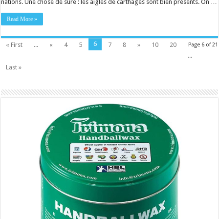
nations. Une chose de sûre : les aigles de carthages sont bien présents. On …
Read More »
6
« First
...
«
4
5
7
8
»
10
20
Page 6 of 21
...
Last »