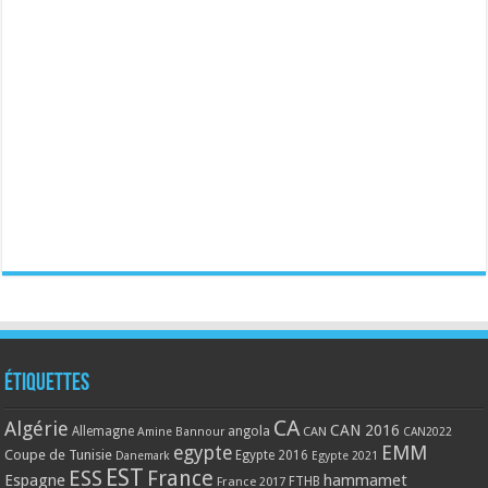
Étiquettes
CA
Algérie
CAN 2016
Allemagne
angola
CAN
Amine Bannour
CAN2022
EMM
egypte
Coupe de Tunisie
Egypte 2016
Danemark
Egypte 2021
EST
ESS
France
Espagne
hammamet
France 2017
FTHB