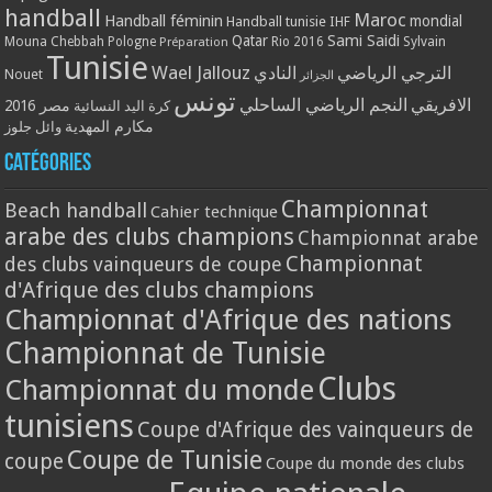
handball
Maroc
Handball féminin
mondial
Handball tunisie
IHF
Qatar
Sami Saidi
Mouna Chebbah
Pologne
Rio 2016
Sylvain
Préparation
Tunisie
Wael Jallouz
الترجي الرياضي
النادي
Nouet
الجزائر
تونس
الافريقي
النجم الرياضي الساحلي
مصر 2016
كرة اليد النسائية
مكارم المهدية
وائل جلوز
Catégories
Championnat
Beach handball
Cahier technique
arabe des clubs champions
Championnat arabe
Championnat
des clubs vainqueurs de coupe
d'Afrique des clubs champions
Championnat d'Afrique des nations
Championnat de Tunisie
Clubs
Championnat du monde
tunisiens
Coupe d'Afrique des vainqueurs de
Coupe de Tunisie
coupe
Coupe du monde des clubs