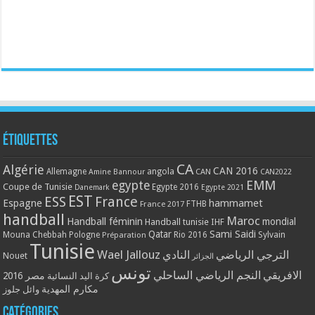
Étiquettes
CA
Algérie
CAN 2016
Allemagne
angola
CAN
Amine Bannour
CAN2022
EMM
egypte
Coupe de Tunisie
Egypte 2016
Danemark
Egypte 2021
EST
ESS
France
Espagne
hammamet
France 2017
FTHB
handball
Maroc
Handball féminin
mondial
Handball tunisie
IHF
Qatar
Sami Saidi
Mouna Chebbah
Pologne
Rio 2016
Sylvain
Préparation
Tunisie
Wael Jallouz
الترجي الرياضي
النادي
Nouet
الجزائر
تونس
الافريقي
النجم الرياضي الساحلي
مصر 2016
كرة اليد النسائية
مكارم المهدية
وائل جلوز
Catégories