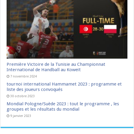
Première Victoire de la Tunisie au Championnat
International de Handball au Koweït
7 novembre 2024
tournoi international Hammamet 2023 : programme et
liste des joueurs convoqués
30 octobre 2023
Mondial Pologne/Suède 2023 : tout le programme , les
groupes et les résultats du mondial
9 janvier 2023