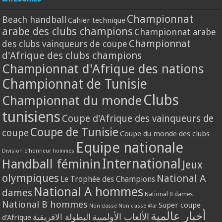
Championnat
Beach handball
Cahier technique
arabe des clubs champions
Championnat arabe
Championnat
des clubs vainqueurs de coupe
d'Afrique des clubs champions
Championnat d'Afrique des nations
Championnat de Tunisie
Clubs
Championnat du monde
tunisiens
Coupe d'Afrique des vainqueurs de
Coupe de Tunisie
coupe
Coupe du monde des clubs
Equipe nationale
Division d'honneur hommes
International
Handball féminin
Jeux
olympiques
National A
Le Trophée des Champions
National A hommes
dames
National B dames
National B hommes
Super coupe
Non classé
Non classé @ar
أخبار عالمية
الألعاب الأولمبية
البطولة الافريقية
d'Afrique