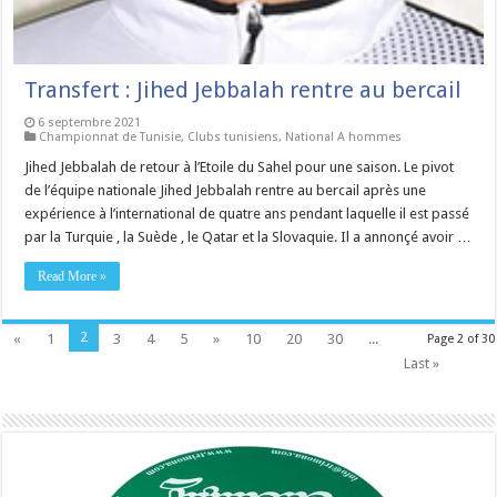
Transfert : Jihed Jebbalah rentre au bercail
6 septembre 2021
Championnat de Tunisie
,
Clubs tunisiens
,
National A hommes
Jihed Jebbalah de retour à l’Etoile du Sahel pour une saison. Le pivot
de l’équipe nationale Jihed Jebbalah rentre au bercail après une
expérience à l’international de quatre ans pendant laquelle il est passé
par la Turquie , la Suède , le Qatar et la Slovaquie. Il a annonçé avoir …
Read More »
2
«
1
3
4
5
»
10
20
30
...
Page 2 of 30
Last »