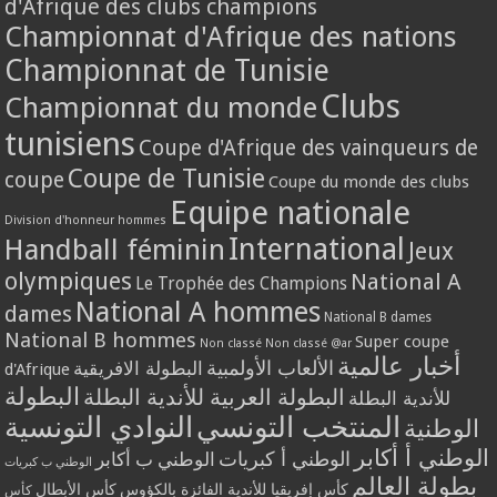
d'Afrique des clubs champions
Championnat d'Afrique des nations
Championnat de Tunisie
Clubs
Championnat du monde
tunisiens
Coupe d'Afrique des vainqueurs de
Coupe de Tunisie
coupe
Coupe du monde des clubs
Equipe nationale
Division d'honneur hommes
International
Handball féminin
Jeux
olympiques
National A
Le Trophée des Champions
National A hommes
dames
National B dames
National B hommes
Super coupe
Non classé
Non classé @ar
أخبار عالمية
الألعاب الأولمبية
البطولة الافريقية
d'Afrique
البطولة
البطولة العربية للأندية البطلة
للأندية البطلة
المنتخب التونسي
النوادي التونسية
الوطنية
الوطني أ أكابر
الوطني أ كبريات
الوطني ب أكابر
الوطني ب كبريات
بطولة العالم
كأس إفريقيا للأندية الفائزة بالكؤوس
كأس الأبطال
كأس