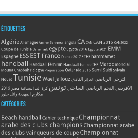
Étiquettes
CA
Algérie
CAN 2016
Allemagne
angola
CAN
Amine Bannour
CAN2022
EMM
egypte
Coupe de Tunisie
Egypte 2016
Danemark
Egypte 2021
EST
ESS
France
Espagne
hammamet
France 2017
FTHB
handball
Maroc
Handball féminin
mondial
Handball tunisie
IHF
Qatar
Sami Saidi
Mouna Chebbah
Pologne
Rio 2016
Sylvain
Préparation
Tunisie
Wael Jallouz
الترجي الرياضي
النادي
Nouet
الجزائر
تونس
الافريقي
النجم الرياضي الساحلي
مصر 2016
كرة اليد النسائية
مكارم المهدية
وائل جلوز
Catégories
Championnat
Beach handball
Cahier technique
arabe des clubs champions
Championnat arabe
Championnat
des clubs vainqueurs de coupe