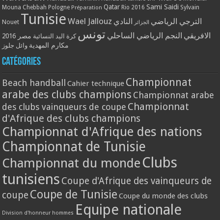
Qatar
Sami Saidi
Mouna Chebbah
Pologne
Rio 2016
Sylvain
Préparation
Tunisie
Wael Jallouz
الترجي الرياضي
النادي
Nouet
الجزائر
تونس
الافريقي
النجم الرياضي الساحلي
مصر 2016
كرة اليد النسائية
مكارم المهدية
وائل جلوز
Catégories
Championnat
Beach handball
Cahier technique
arabe des clubs champions
Championnat arabe
Championnat
des clubs vainqueurs de coupe
d'Afrique des clubs champions
Championnat d'Afrique des nations
Championnat de Tunisie
Clubs
Championnat du monde
tunisiens
Coupe d'Afrique des vainqueurs de
Coupe de Tunisie
coupe
Coupe du monde des clubs
Equipe nationale
Division d'honneur hommes