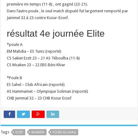
première mi-temps (11-8) , ont gagné (23-21).
Dans l’autre poule , le seul match disputé fut largement remporté par
Jammel 32 à 23 contre Ksour-Essef.
résultat 4e journée Elite
*poule A
EM Mahdia – ES Tunis (reporté)
CS Sakiet Ezzit 23 – 21 AS Téboulba (11-8)
CS Msaken 23 – 22 EBS Béni Khiar
*Poule B
ES Sahel – Club Africain (reporté)
AS Hammamet – Olympique Soliman (reporté)
CHB Jemmal 32 – 23 CHB Ksour Essef
Tags
ELITE
MSAKEN
YOSRI ALGHALI