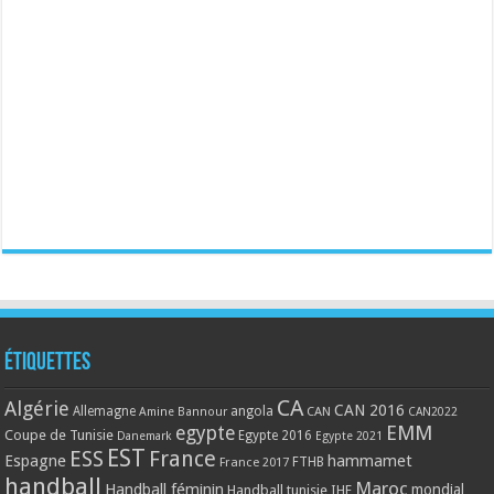
Étiquettes
CA
Algérie
CAN 2016
Allemagne
angola
CAN
Amine Bannour
CAN2022
EMM
egypte
Coupe de Tunisie
Egypte 2016
Danemark
Egypte 2021
EST
ESS
France
Espagne
hammamet
France 2017
FTHB
handball
Maroc
Handball féminin
mondial
Handball tunisie
IHF