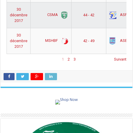
30
CSMA
ASF Ta
décembre
44 - 42
2017
30
MSHBF
ASEA
décembre
42 - 49
2017
1
2
3
Suivant