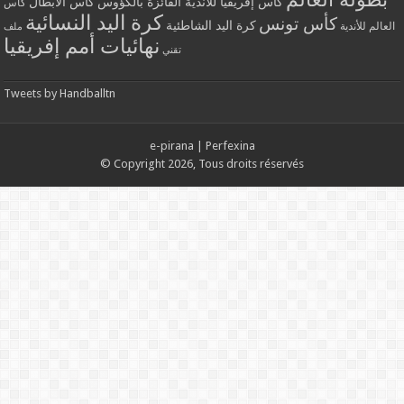
كأس إفريقيا للأندية الفائزة بالكؤوس
كأس الأبطال
كأس
كرة اليد النسائية
كأس تونس
كرة اليد الشاطئية
العالم للأندية
ملف
نهائيات أمم إفريقيا
تقني
Tweets by Handballtn
e-pirana
|
Perfexina
© Copyright 2026, Tous droits réservés