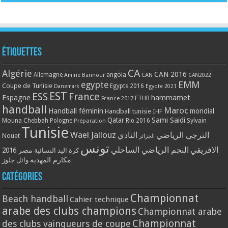
Étiquettes
CA
Algérie
CAN 2016
Allemagne
angola
CAN
Amine Bannour
CAN2022
EMM
egypte
Coupe de Tunisie
Egypte 2016
Danemark
Egypte 2021
EST
ESS
France
Espagne
hammamet
France 2017
FTHB
handball
Maroc
Handball féminin
mondial
Handball tunisie
IHF
Qatar
Sami Saidi
Mouna Chebbah
Pologne
Rio 2016
Sylvain
Préparation
Tunisie
Wael Jallouz
الترجي الرياضي
النادي
Nouet
الجزائر
تونس
الافريقي
النجم الرياضي الساحلي
مصر 2016
كرة اليد النسائية
مكارم المهدية
وائل جلوز
Catégories
Championnat
Beach handball
Cahier technique
arabe des clubs champions
Championnat arabe
Championnat
des clubs vainqueurs de coupe