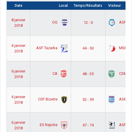
Date
Local
Temps/Résultats
Visiteur
8 janvier
OG
ASF Sa
12 - 0
2018
6 janvier
ASF Tazarka
MSHBF
44 - 50
2018
6 janvier
CA
CSMA
48 - 35
2018
6 janvier
CSF Bizerte
ASEA
52 - 59
2018
6 janvier
ES Rejiche
ASFM
47 - 74
2018