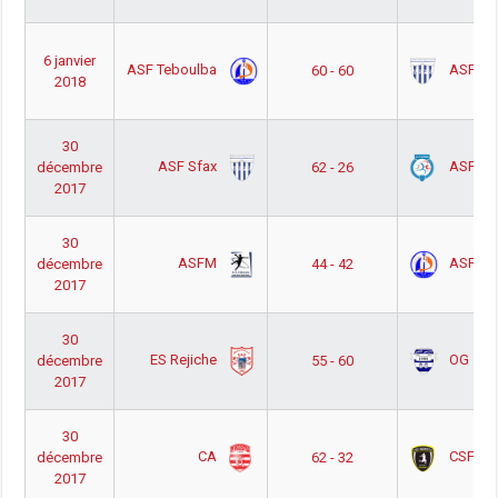
6 janvier
ASF Teboulba
ASF Sf
60 - 60
2018
30
ASF Sfax
ASF Sa
décembre
62 - 26
2017
30
ASFM
ASF Te
décembre
44 - 42
2017
30
ES Rejiche
OG
décembre
55 - 60
2017
30
CA
CSF Biz
décembre
62 - 32
2017