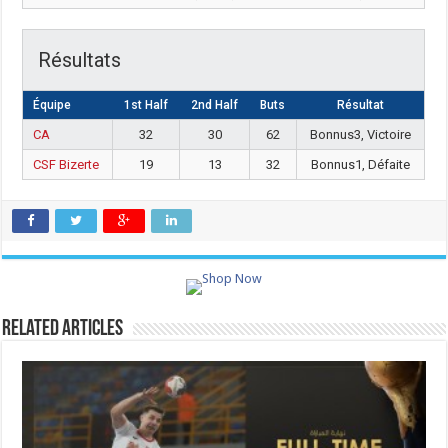
Résultats
Équipe
1st Half
2nd Half
Buts
Résultat
CA
32
30
62
Bonnus3, Victoire
CSF Bizerte
19
13
32
Bonnus1, Défaite
Related Articles