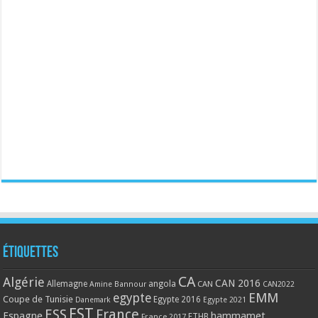
Étiquettes
CA
Algérie
CAN 2016
Allemagne
angola
CAN
Amine Bannour
CAN2022
EMM
egypte
Coupe de Tunisie
Egypte 2016
Danemark
Egypte 2021
EST
ESS
France
Espagne
hammamet
France 2017
FTHB