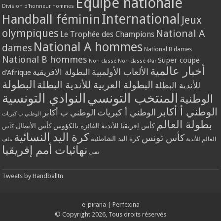
Equipe nationale
Division d'honneur hommes
International
Handball féminin
Jeux
olympiques
National A
Le Trophée des Champions
National A hommes
dames
National B dames
National B hommes
Super coupe
Non classé
Non classé @ar
أخبار عالمية
الألعاب الأولمبية
البطولة الافريقية
d'Afrique
البطولة
البطولة العربية للأندية البطلة
للأندية البطلة
المنتخب التونسي
النوادي التونسية
الوطنية
الوطني أ أكابر
الوطني أ كبريات
الوطني ب أكابر
الوطني ب كبريات
بطولة العالم
كأس إفريقيا للأندية الفائزة بالكؤوس
كأس الأبطال
كأس
كرة اليد النسائية
كأس تونس
كرة اليد الشاطئية
العالم للأندية
ملف
نهائيات أمم إفريقيا
تقني
Tweets by Handballtn
e-pirana
|
Perfexina
© Copyright 2026, Tous droits réservés