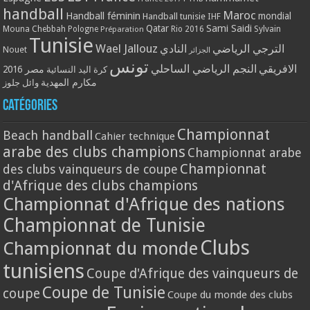
handball
Maroc
Handball féminin
mondial
Handball tunisie
IHF
Qatar
Sami Saidi
Mouna Chebbah
Pologne
Rio 2016
Sylvain
Préparation
Tunisie
Wael Jallouz
الترجي الرياضي
النادي
Nouet
الجزائر
تونس
الافريقي
النجم الرياضي الساحلي
مصر 2016
كرة اليد النسائية
مكارم المهدية
وائل جلوز
Catégories
Championnat
Beach handball
Cahier technique
arabe des clubs champions
Championnat arabe
Championnat
des clubs vainqueurs de coupe
d'Afrique des clubs champions
Championnat d'Afrique des nations
Championnat de Tunisie
Clubs
Championnat du monde
tunisiens
Coupe d'Afrique des vainqueurs de
Coupe de Tunisie
coupe
Coupe du monde des clubs