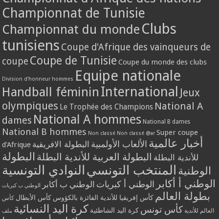
Championnat de Tunisie
Clubs
Championnat du monde
tunisiens
Coupe d'Afrique des vainqueurs de
Coupe de Tunisie
coupe
Coupe du monde des clubs
Equipe nationale
Division d'honneur hommes
International
Handball féminin
Jeux
olympiques
National A
Le Trophée des Champions
National A hommes
dames
National B dames
National B hommes
Super coupe
Non classé
Non classé @ar
أخبار عالمية
الألعاب الأولمبية
البطولة الافريقية
d'Afrique
البطولة
البطولة العربية للأندية البطلة
للأندية البطلة
المنتخب التونسي
النوادي التونسية
الوطنية
الوطني أ أكابر
الوطني أ كبريات
الوطني ب أكابر
الوطني ب كبريات
بطولة العالم
كأس إفريقيا للأندية الفائزة بالكؤوس
كأس الأبطال
كأس
كرة اليد النسائية
كأس تونس
كرة اليد الشاطئية
العالم للأندية
ملف