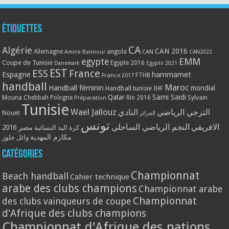
Étiquettes
CA
Algérie
CAN 2016
Allemagne
angola
CAN
Amine Bannour
CAN2022
EMM
egypte
Coupe de Tunisie
Egypte 2016
Danemark
Egypte 2021
EST
ESS
France
Espagne
hammamet
France 2017
FTHB
handball
Maroc
Handball féminin
mondial
Handball tunisie
IHF
Qatar
Sami Saidi
Mouna Chebbah
Pologne
Rio 2016
Sylvain
Préparation
Tunisie
Wael Jallouz
الترجي الرياضي
النادي
Nouet
الجزائر
تونس
الافريقي
النجم الرياضي الساحلي
مصر 2016
كرة اليد النسائية
مكارم المهدية
وائل جلوز
Catégories
Championnat
Beach handball
Cahier technique
arabe des clubs champions
Championnat arabe
Championnat
des clubs vainqueurs de coupe
d'Afrique des clubs champions
Championnat d'Afrique des nations