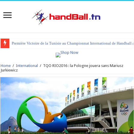
Première Victoire de la Tunisie au Championnat International de Handball 
tournoi international Hammamet 2023 : programme et liste des joueurs co
Home
/
International
/
TQO RIO2016 : la Pologne jouera sans Mariusz
Jurkiewicz