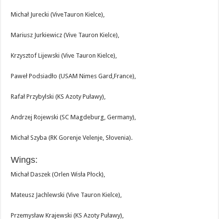
Michał Jurecki (ViveTauron Kielce),
Mariusz Jurkiewicz (Vive Tauron Kielce),
Krzysztof Lijewski (Vive Tauron Kielce),
Paweł Podsiadło (USAM Nimes Gard,France),
Rafał Przybylski (KS Azoty Puławy),
Andrzej Rojewski (SC Magdeburg, Germany),
Michał Szyba (RK Gorenje Velenje, Słovenia).
Wings:
Michał Daszek (Orlen Wisła Płock),
Mateusz Jachlewski (Vive Tauron Kielce),
Przemysław Krajewski (KS Azoty Puławy),