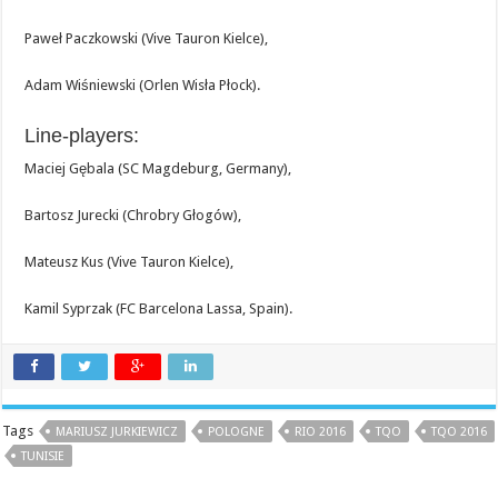
Paweł Paczkowski (Vive Tauron Kielce),
Adam Wiśniewski (Orlen Wisła Płock).
Line-players:
Maciej Gębala (SC Magdeburg, Germany),
Bartosz Jurecki (Chrobry Głogów),
Mateusz Kus (Vive Tauron Kielce),
Kamil Syprzak (FC Barcelona Lassa, Spain).
Tags
MARIUSZ JURKIEWICZ
POLOGNE
RIO 2016
TQO
TQO 2016
TUNISIE