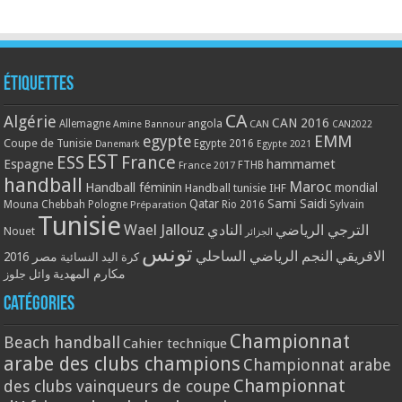
Étiquettes
CA
Algérie
CAN 2016
Allemagne
angola
CAN
Amine Bannour
CAN2022
EMM
egypte
Coupe de Tunisie
Egypte 2016
Danemark
Egypte 2021
EST
ESS
France
Espagne
hammamet
France 2017
FTHB
handball
Maroc
Handball féminin
mondial
Handball tunisie
IHF
Qatar
Sami Saidi
Mouna Chebbah
Pologne
Rio 2016
Sylvain
Préparation
Tunisie
Wael Jallouz
الترجي الرياضي
النادي
Nouet
الجزائر
تونس
الافريقي
النجم الرياضي الساحلي
مصر 2016
كرة اليد النسائية
مكارم المهدية
وائل جلوز
Catégories
Championnat
Beach handball
Cahier technique
arabe des clubs champions
Championnat arabe
Championnat
des clubs vainqueurs de coupe