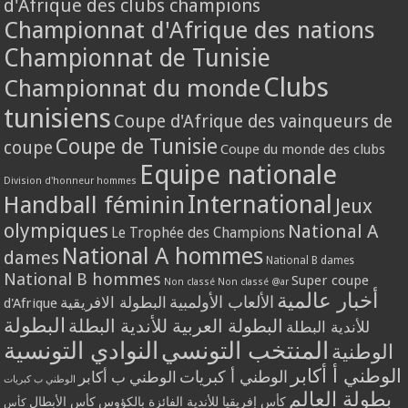
d'Afrique des clubs champions
Championnat d'Afrique des nations
Championnat de Tunisie
Clubs
Championnat du monde
tunisiens
Coupe d'Afrique des vainqueurs de
Coupe de Tunisie
coupe
Coupe du monde des clubs
Equipe nationale
Division d'honneur hommes
International
Handball féminin
Jeux
olympiques
National A
Le Trophée des Champions
National A hommes
dames
National B dames
National B hommes
Super coupe
Non classé
Non classé @ar
أخبار عالمية
الألعاب الأولمبية
البطولة الافريقية
d'Afrique
البطولة
البطولة العربية للأندية البطلة
للأندية البطلة
المنتخب التونسي
النوادي التونسية
الوطنية
الوطني أ أكابر
الوطني أ كبريات
الوطني ب أكابر
الوطني ب كبريات
بطولة العالم
كأس إفريقيا للأندية الفائزة بالكؤوس
كأس الأبطال
كأس