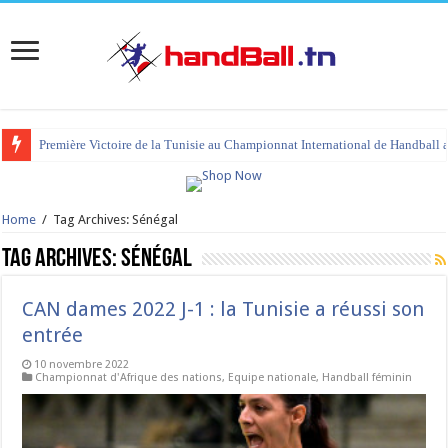
Première Victoire de la Tunisie au Championnat International de Handball 
tournoi international Hammamet 2023 : programme et liste des joueurs co
Home
/
Tag Archives: Sénégal
Tag Archives:
Sénégal
CAN dames 2022 J-1 : la Tunisie a réussi son
entrée
10 novembre 2022
Championnat d'Afrique des nations
,
Equipe nationale
,
Handball féminin