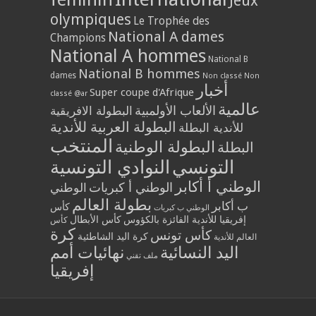
Jeux
olympiques
Le Trophée des
National A dames
Champions
National A hommes
National B
National B hommes
dames
Non classé
Non
أخبار
Super coupe d'Afrique
classé @ar
عالمية
الألعاب الأولمبية
البطولة الافريقية
البطولة العربية للأندية
للأندية البطلة
المنتخب
البطولة الوطنية
البطلة
التونسي
النوادي التونسية
الوطني أ أكابر
الوطني أ كبريات
الوطني
بطولة العالم
ب أكابر
كأس
الوطني ب كبريات
إفريقيا للأندية الفائزة بالكؤوس
كأس الأبطال
كأس
كرة
كأس تونس
كرة اليد الشاطئية
العالم للأندية
اليد النسائية
نهائيات أمم
ملف تقني
إفريقيا