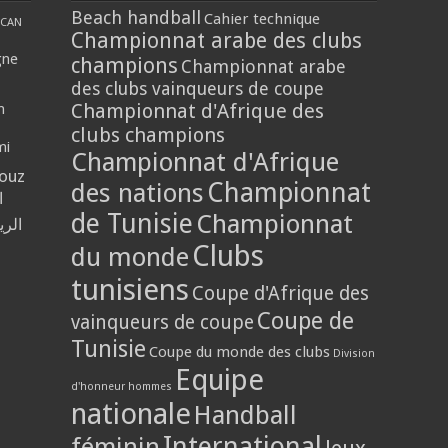
Beach handball
Cahier technique
CAN
Championnat arabe des clubs
gne
champions
Championnat arabe
des clubs vainqueurs de coupe
Championnat d'Afrique des
n
clubs champions
mi
Championnat d'Afrique
louz
Championnat
des nations
ا
de Tunisie
Championnat
الر
Clubs
du monde
tunisiens
Coupe d'Afrique des
Coupe de
vainqueurs de coupe
Tunisie
Coupe du monde des clubs
Division
Equipe
d'honneur hommes
nationale
Handball
International
féminin