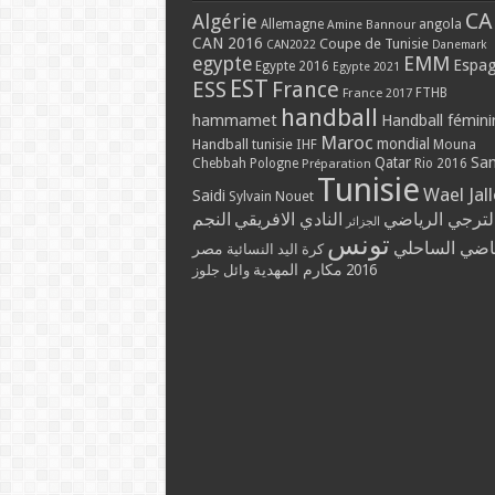
CA
Algérie
Allemagne
angola
Amine Bannour
CAN 2016
Coupe de Tunisie
CAN2022
Danemark
EMM
egypte
Espa
Egypte 2016
Egypte 2021
EST
ESS
France
France 2017
FTHB
handball
hammamet
Handball fémini
Maroc
mondial
Handball tunisie
IHF
Mouna
Qatar
Sa
Chebbah
Pologne
Rio 2016
Préparation
Tunisie
Wael Jal
Saidi
Sylvain Nouet
لترجي الرياضي
النادي الافريقي
النجم
الجزائر
تونس
ياضي الساحلي
مصر
كرة اليد النسائية
مكارم المهدية
2016
وائل جلوز