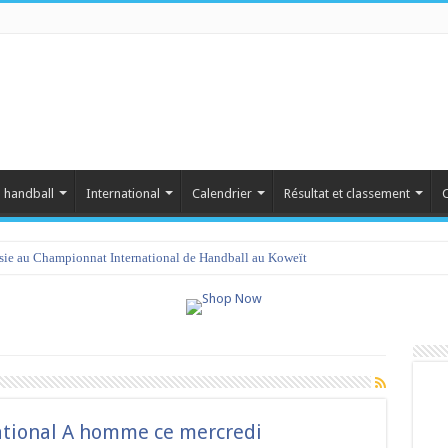
 handball
International
Calendrier
Résultat et classement
C
isie au Championnat International de Handball au Koweït
tional A homme ce mercredi