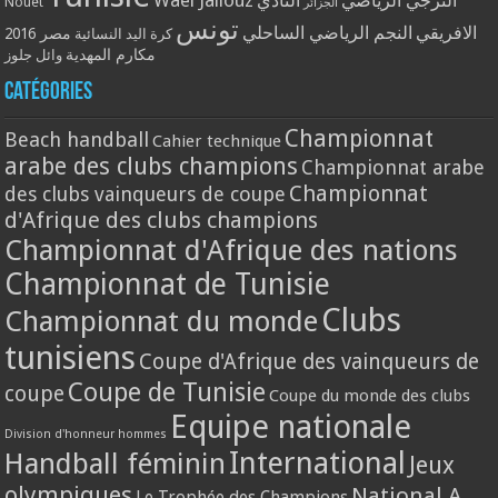
الترجي الرياضي
النادي
Nouet
الجزائر
تونس
الافريقي
النجم الرياضي الساحلي
مصر 2016
كرة اليد النسائية
مكارم المهدية
وائل جلوز
Catégories
Championnat
Beach handball
Cahier technique
arabe des clubs champions
Championnat arabe
Championnat
des clubs vainqueurs de coupe
d'Afrique des clubs champions
Championnat d'Afrique des nations
Championnat de Tunisie
Clubs
Championnat du monde
tunisiens
Coupe d'Afrique des vainqueurs de
Coupe de Tunisie
coupe
Coupe du monde des clubs
Equipe nationale
Division d'honneur hommes
International
Handball féminin
Jeux
olympiques
National A
Le Trophée des Champions