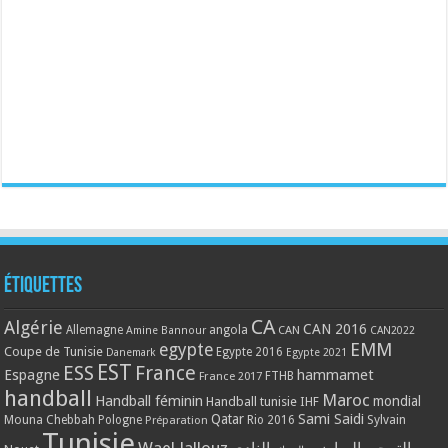
Étiquettes
CA
Algérie
CAN 2016
Allemagne
angola
CAN
Amine Bannour
CAN2022
EMM
egypte
Coupe de Tunisie
Egypte 2016
Danemark
Egypte 2021
EST
ESS
France
Espagne
hammamet
France 2017
FTHB
handball
Maroc
Handball féminin
mondial
Handball tunisie
IHF
Qatar
Sami Saidi
Mouna Chebbah
Pologne
Rio 2016
Sylvain
Préparation
Tunisie
Wael Jallouz