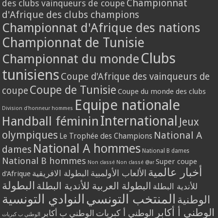
Championnat
des clubs vainqueurs de coupe
d'Afrique des clubs champions
Championnat d'Afrique des nations
Championnat de Tunisie
Clubs
Championnat du monde
tunisiens
Coupe d'Afrique des vainqueurs de
Coupe de Tunisie
coupe
Coupe du monde des clubs
Equipe nationale
Division d'honneur hommes
International
Handball féminin
Jeux
olympiques
National A
Le Trophée des Champions
National A hommes
dames
National B dames
National B hommes
Super coupe
Non classé
Non classé @ar
أخبار عالمية
الألعاب الأولمبية
البطولة الافريقية
d'Afrique
البطولة
البطولة العربية للأندية البطلة
للأندية البطلة
المنتخب التونسي
النوادي التونسية
الوطنية
الوطني أ أكابر
الوطني أ كبريات
الوطني ب أكابر
الوطني ب كبريات