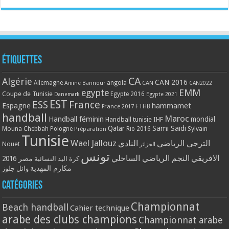
Étiquettes
CA
Algérie
CAN 2016
Allemagne
angola
CAN
Amine Bannour
CAN2022
EMM
egypte
Coupe de Tunisie
Egypte 2016
Danemark
Egypte 2021
EST
ESS
France
Espagne
hammamet
France 2017
FTHB
handball
Maroc
Handball féminin
mondial
Handball tunisie
IHF
Qatar
Sami Saidi
Mouna Chebbah
Pologne
Rio 2016
Sylvain
Préparation
Tunisie
Wael Jallouz
الترجي الرياضي
النادي
Nouet
الجزائر
تونس
الافريقي
النجم الرياضي الساحلي
مصر 2016
كرة اليد النسائية
مكارم المهدية
وائل جلوز
Catégories
Championnat
Beach handball
Cahier technique
arabe des clubs champions
Championnat arabe