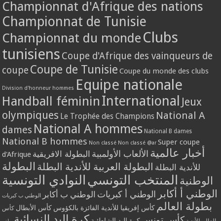
Championnat d'Afrique des nations
Championnat de Tunisie
Clubs
Championnat du monde
tunisiens
Coupe d'Afrique des vainqueurs de
Coupe de Tunisie
coupe
Coupe du monde des clubs
Equipe nationale
Division d'honneur hommes
International
Handball féminin
Jeux
olympiques
National A
Le Trophée des Champions
National A hommes
dames
National B dames
National B hommes
Super coupe
Non classé
Non classé @ar
أخبار عالمية
الألعاب الأولمبية
البطولة الافريقية
d'Afrique
البطولة
البطولة العربية للأندية البطلة
للأندية البطلة
النوادي التونسية
المنتخب التونسي
الوطنية
الوطني أ أكابر
الوطني أ كبريات
الوطني ب أكابر
الوطني ب كبريات
بطولة العالم
كأس الأبطال
كأس إفريقيا للأندية الفائزة بالكؤوس
كأس
كرة اليد النسائية
كأس تونس
كرة اليد الشاطئية