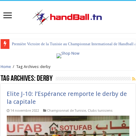
Première Victoire de la Tunisie au Championnat International de Handball 
tournoi international Hammamet 2023 : programme et liste des joueurs co
Home
/
Tag Archives: derby
Tag Archives:
derby
Elite J-10: l’Espérance remporte le derby de
la capitale
14 novembre 2022
Championnat de Tunisie
,
Clubs tunisiens