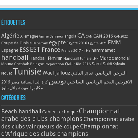
Étiquettes
CA
Algérie
CAN 2016
Allemagne
angola
CAN
Amine Bannour
CAN2022
EMM
egypte
Coupe de Tunisie
Egypte 2016
Danemark
Egypte 2021
EST
ESS
France
Espagne
hammamet
France 2017
FTHB
handball
Maroc
Handball féminin
mondial
Handball tunisie
IHF
Qatar
Sami Saidi
Mouna Chebbah
Pologne
Rio 2016
Sylvain
Préparation
Tunisie
Wael Jallouz
النادي
الترجي الرياضي
Nouet
الجزائر
تونس
النجم الرياضي الساحلي
الافريقي
مصر 2016
كرة اليد النسائية
مكارم المهدية
وائل جلوز
Catégories
Championnat
Beach handball
Cahier technique
arabe des clubs champions
Championnat arabe
Championnat
des clubs vainqueurs de coupe
d'Afrique des clubs champions