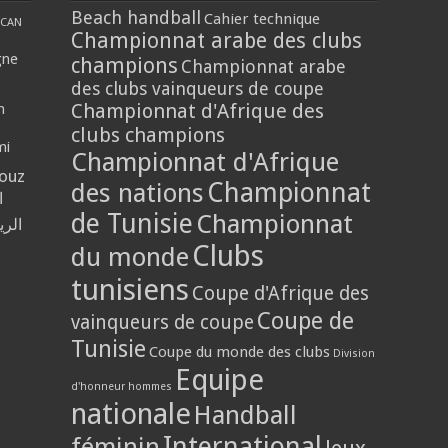
Beach handball
Cahier technique
CAN
Championnat arabe des clubs
gne
champions
Championnat arabe
des clubs vainqueurs de coupe
Championnat d'Afrique des
n
clubs champions
mi
Championnat d'Afrique
louz
Championnat
des nations
ا
de Tunisie
Championnat
الر
Clubs
du monde
tunisiens
Coupe d'Afrique des
Coupe de
vainqueurs de coupe
Tunisie
Coupe du monde des clubs
Division
Equipe
d'honneur hommes
nationale
Handball
International
féminin