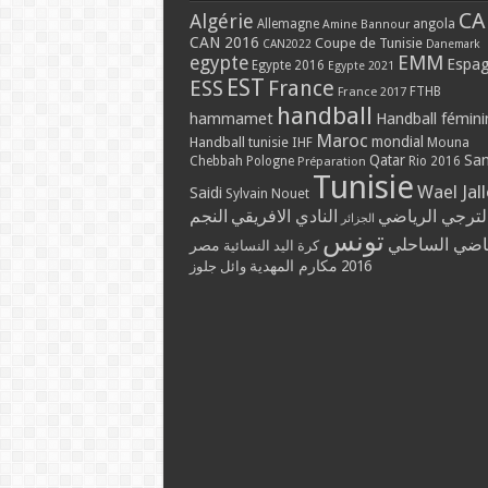
CA
Algérie
Allemagne
angola
Amine Bannour
CAN 2016
Coupe de Tunisie
CAN2022
Danemark
EMM
egypte
Espa
Egypte 2016
Egypte 2021
EST
ESS
France
France 2017
FTHB
handball
hammamet
Handball fémini
Maroc
mondial
Handball tunisie
IHF
Mouna
Qatar
Sa
Chebbah
Pologne
Rio 2016
Préparation
Tunisie
Wael Jal
Saidi
Sylvain Nouet
لترجي الرياضي
النادي الافريقي
النجم
الجزائر
تونس
ياضي الساحلي
مصر
كرة اليد النسائية
مكارم المهدية
2016
وائل جلوز