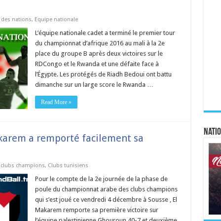
 des nations
,
Equipe nationale
L’équipe nationale cadet a terminé le premier tour
du championnat d’afrique 2016 au mali à la 2e
place du groupe B après deux victoires sur le
RDCongo et le Rwanda et une défaite face à
l’Égypte. Les protégés de Riadh Bedoui ont battu
dimanche sur un large score le Rwanda …
Read More »
Natio
karem a remporté facilement sa
 clubs champions
,
Clubs tunisiens
Pour le compte de la 2e journée de la phase de
poule du championnat arabe des clubs champions
qui s’est joué ce vendredi 4 décembre à Sousse , El
Makarem remporte sa première victoire sur
l’équipe palestinienne Ghouroun 40-7 et deuxième