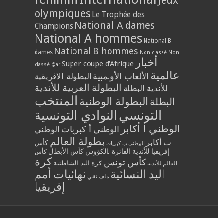
Jeux
olympiques
Le Trophée des
National A dames
Champions
National A hommes
National B
National B hommes
dames
Non classé
Non
أخبار
Super coupe d'Afrique
classé @ar
عالمية
الألعاب الأولمبية
البطولة الافريقية
البطولة العربية للأندية
للأندية البطلة
المنتخب
البطولة الوطنية
البطلة
التونسي
النوادي التونسية
الوطني أ أكابر
الوطني أ كبريات
الوطني
بطولة العالم
ب أكابر
كأس
الوطني ب كبريات
إفريقيا للأندية الفائزة بالكؤوس
كأس الأبطال
كأس
كرة
كأس تونس
كرة اليد الشاطئية
العالم للأندية
اليد النسائية
نهائيات أمم
ملف تقني
إفريقيا