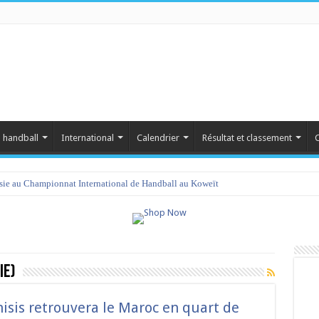
 handball
International
Calendrier
Résultat et classement
C
isie au Championnat International de Handball au Koweït
ie)
nisis retrouvera le Maroc en quart de