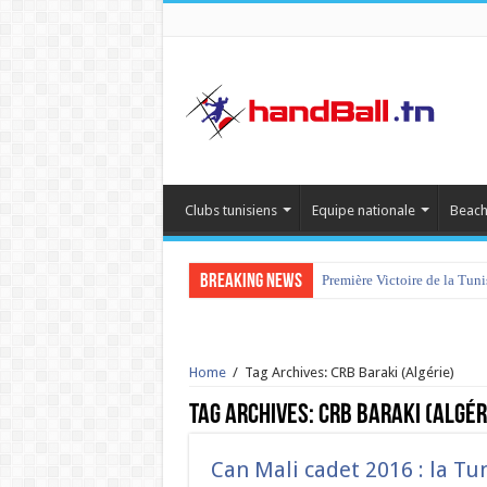
Clubs tunisiens
Equipe nationale
Beach
Breaking News
Première Victoire de la Tun
Home
/
Tag Archives: CRB Baraki (Algérie)
Tag Archives:
CRB Baraki (Algér
Can Mali cadet 2016 : la Tu