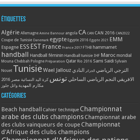
Étiquettes
CA
Algérie
CAN 2016
Allemagne
angola
CAN
Amine Bannour
CAN2022
EMM
egypte
Coupe de Tunisie
Egypte 2016
Danemark
Egypte 2021
EST
ESS
France
Espagne
hammamet
France 2017
FTHB
handball
Maroc
Handball féminin
mondial
Handball tunisie
IHF
Qatar
Sami Saidi
Mouna Chebbah
Pologne
Rio 2016
Sylvain
Préparation
Tunisie
Wael Jallouz
الترجي الرياضي
النادي
Nouet
الجزائر
تونس
الافريقي
النجم الرياضي الساحلي
مصر 2016
كرة اليد النسائية
مكارم المهدية
وائل جلوز
Catégories
Championnat
Beach handball
Cahier technique
arabe des clubs champions
Championnat arabe
Championnat
des clubs vainqueurs de coupe
d'Afrique des clubs champions