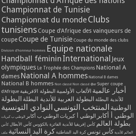
Championnat d'Afrique des nations
Championnat de Tunisie
Clubs
Championnat du monde
tunisiens
Coupe d'Afrique des vainqueurs de
Coupe de Tunisie
coupe
Coupe du monde des clubs
Equipe nationale
Division d'honneur hommes
International
Handball féminin
Jeux
olympiques
National A
Le Trophée des Champions
National A hommes
dames
National B dames
National B hommes
Super coupe
Non classé
Non classé @ar
أخبار عالمية
الألعاب الأولمبية
البطولة الافريقية
d'Afrique
البطولة
البطولة العربية للأندية البطلة
للأندية البطلة
المنتخب التونسي
النوادي التونسية
الوطنية
الوطني أ أكابر
الوطني أ كبريات
الوطني ب أكابر
الوطني ب كبريات
بطولة العالم
كأس إفريقيا للأندية الفائزة بالكؤوس
كأس الأبطال
كأس
كرة اليد النسائية
كأس تونس
كرة اليد الشاطئية
العالم للأندية
ملف