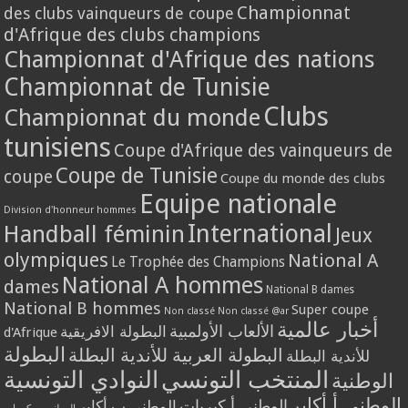
Championnat
des clubs vainqueurs de coupe
d'Afrique des clubs champions
Championnat d'Afrique des nations
Championnat de Tunisie
Clubs
Championnat du monde
tunisiens
Coupe d'Afrique des vainqueurs de
Coupe de Tunisie
coupe
Coupe du monde des clubs
Equipe nationale
Division d'honneur hommes
International
Handball féminin
Jeux
olympiques
National A
Le Trophée des Champions
National A hommes
dames
National B dames
National B hommes
Super coupe
Non classé
Non classé @ar
أخبار عالمية
الألعاب الأولمبية
البطولة الافريقية
d'Afrique
البطولة
البطولة العربية للأندية البطلة
للأندية البطلة
المنتخب التونسي
النوادي التونسية
الوطنية
الوطني أ أكابر
الوطني أ كبريات
الوطني ب أكابر