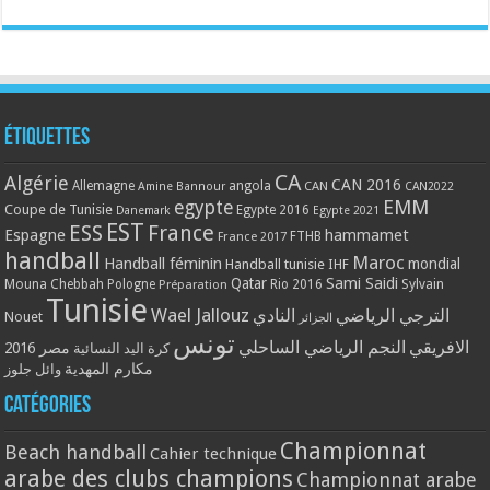
Étiquettes
CA
Algérie
CAN 2016
Allemagne
angola
CAN
Amine Bannour
CAN2022
EMM
egypte
Coupe de Tunisie
Egypte 2016
Danemark
Egypte 2021
EST
ESS
France
Espagne
hammamet
France 2017
FTHB
handball
Maroc
Handball féminin
mondial
Handball tunisie
IHF
Qatar
Sami Saidi
Mouna Chebbah
Pologne
Rio 2016
Sylvain
Préparation
Tunisie
Wael Jallouz
الترجي الرياضي
النادي
Nouet
الجزائر
تونس
الافريقي
النجم الرياضي الساحلي
مصر 2016
كرة اليد النسائية
مكارم المهدية
وائل جلوز
Catégories
Championnat
Beach handball
Cahier technique
arabe des clubs champions
Championnat arabe