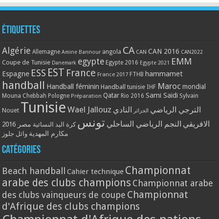
Étiquettes
CA
Algérie
CAN 2016
Allemagne
angola
CAN
Amine Bannour
CAN2022
EMM
egypte
Coupe de Tunisie
Egypte 2016
Danemark
Egypte 2021
EST
ESS
France
Espagne
hammamet
France 2017
FTHB
handball
Maroc
Handball féminin
mondial
Handball tunisie
IHF
Qatar
Sami Saidi
Mouna Chebbah
Pologne
Rio 2016
Sylvain
Préparation
Tunisie
Wael Jallouz
الترجي الرياضي
النادي
Nouet
الجزائر
تونس
الافريقي
النجم الرياضي الساحلي
مصر 2016
كرة اليد النسائية
مكارم المهدية
وائل جلوز
Catégories
Championnat
Beach handball
Cahier technique
arabe des clubs champions
Championnat arabe
Championnat
des clubs vainqueurs de coupe
d'Afrique des clubs champions