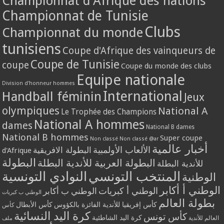
Championnat d'Afrique des nations
Championnat de Tunisie
Clubs
Championnat du monde
tunisiens
Coupe d'Afrique des vainqueurs de
Coupe de Tunisie
coupe
Coupe du monde des clubs
Equipe nationale
Division d'honneur hommes
International
Handball féminin
Jeux
olympiques
National A
Le Trophée des Champions
National A hommes
dames
National B dames
National B hommes
Super coupe
Non classé
Non classé @ar
أخبار عالمية
الألعاب الأولمبية
البطولة الافريقية
d'Afrique
البطولة
البطولة العربية للأندية البطلة
للأندية البطلة
المنتخب التونسي
النوادي التونسية
الوطنية
الوطني أ أكابر
الوطني أ كبريات
الوطني ب أكابر
الوطني ب كبريات
بطولة العالم
كأس إفريقيا للأندية الفائزة بالكؤوس
كأس الأبطال
كأس
كرة اليد النسائية
كأس تونس
كرة اليد الشاطئية
العالم للأندية
ملف