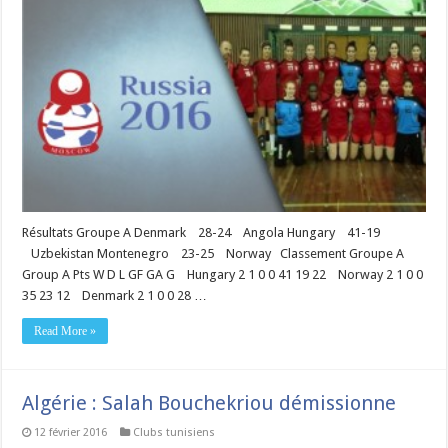
Résultats Groupe A Denmark 28-24 Angola Hungary 41-19
Uzbekistan Montenegro 23-25 Norway Classement Groupe A
Group A Pts W D L GF GA G Hungary 2 1 0 0 41 19 22 Norway 2 1 0 0
35 23 12 Denmark 2 1 0 0 28 …
Read More »
Algérie : Salah Bouchekriou démissionne
12 février 2016
Clubs tunisiens