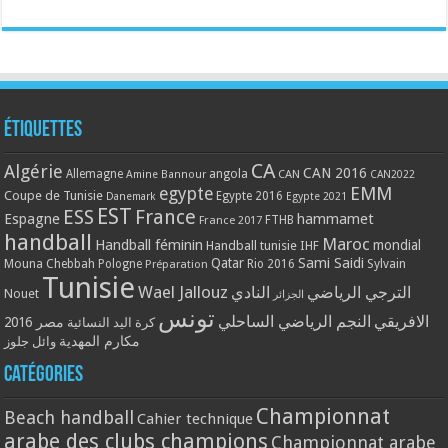
Étiquettes
CA
Algérie
CAN 2016
Allemagne
angola
CAN
Amine Bannour
CAN2022
EMM
egypte
Coupe de Tunisie
Egypte 2016
Danemark
Egypte 2021
EST
ESS
France
Espagne
hammamet
France 2017
FTHB
handball
Maroc
Handball féminin
mondial
Handball tunisie
IHF
Qatar
Sami Saidi
Mouna Chebbah
Pologne
Rio 2016
Sylvain
Préparation
Tunisie
Wael Jallouz
الترجي الرياضي
النادي
Nouet
الجزائر
تونس
الافريقي
النجم الرياضي الساحلي
مصر 2016
كرة اليد النسائية
مكارم المهدية
وائل جلوز
Catégories
Championnat
Beach handball
Cahier technique
arabe des clubs champions
Championnat arabe