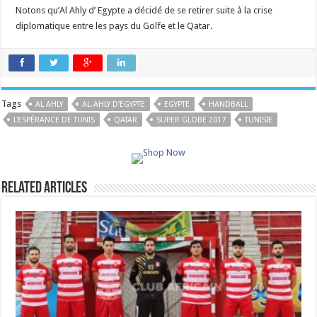
Notons qu’Al Ahly d’ Egypte a décidé de se retirer suite à la crise
diplomatique entre les pays du Golfe et le Qatar.
Tags
AL AHLY
AL-AHLY D'EGYPTE
EGYPTE
HANDBALL
L'ESPÉRANCE DE TUNIS
QATAR
SUPER GLOBE 2017
TUNISIE
Related Articles