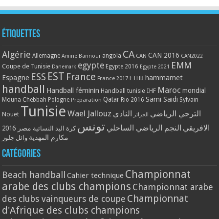
Étiquettes
CA
Algérie
CAN 2016
Allemagne
angola
CAN
Amine Bannour
CAN2022
EMM
egypte
Coupe de Tunisie
Egypte 2016
Danemark
Egypte 2021
EST
ESS
France
Espagne
hammamet
France 2017
FTHB
handball
Maroc
Handball féminin
mondial
Handball tunisie
IHF
Qatar
Sami Saidi
Mouna Chebbah
Pologne
Rio 2016
Sylvain
Préparation
Tunisie
Wael Jallouz
الترجي الرياضي
النادي
Nouet
الجزائر
تونس
الافريقي
النجم الرياضي الساحلي
مصر 2016
كرة اليد النسائية
مكارم المهدية
وائل جلوز
Catégories
Championnat
Beach handball
Cahier technique
arabe des clubs champions
Championnat arabe
Championnat
des clubs vainqueurs de coupe
d'Afrique des clubs champions