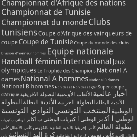
Championnat d'Afrique des nations
Championnat de Tunisie
Clubs
Championnat du monde
tunisiens
Coupe d'Afrique des vainqueurs de
Coupe de Tunisie
coupe
Coupe du monde des clubs
Equipe nationale
Division d'honneur hommes
International
Handball féminin
Jeux
olympiques
National A
Le Trophée des Champions
National A hommes
dames
National B dames
National B hommes
Super coupe
Non classé
Non classé @ar
أخبار عالمية
الألعاب الأولمبية
البطولة الافريقية
d'Afrique
البطولة
البطولة العربية للأندية البطلة
للأندية البطلة
المنتخب التونسي
النوادي التونسية
الوطنية
الوطني أ أكابر
الوطني أ كبريات
الوطني ب أكابر
الوطني ب كبريات
بطولة العالم
كأس إفريقيا للأندية الفائزة بالكؤوس
كأس الأبطال
كأس
كرة اليد النسائية
كأس تونس
كرة اليد الشاطئية
العالم للأندية
ملف