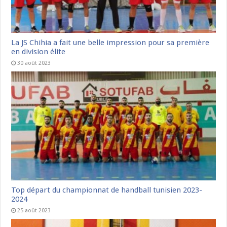
La JS Chihia a fait une belle impression pour sa première
en division élite
30 août 2023
Top départ du championnat de handball tunisien 2023-
2024
25 août 2023