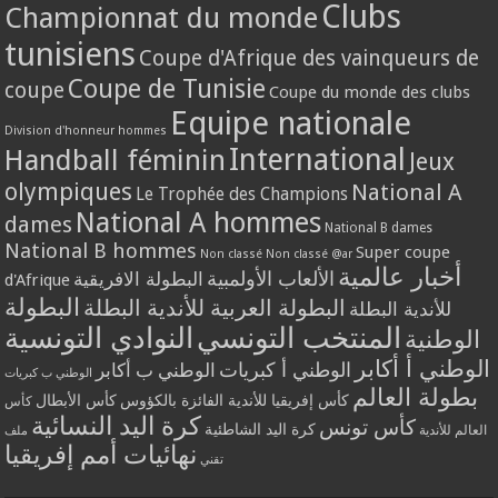
Clubs
Championnat du monde
tunisiens
Coupe d'Afrique des vainqueurs de
Coupe de Tunisie
coupe
Coupe du monde des clubs
Equipe nationale
Division d'honneur hommes
International
Handball féminin
Jeux
olympiques
National A
Le Trophée des Champions
National A hommes
dames
National B dames
National B hommes
Super coupe
Non classé
Non classé @ar
أخبار عالمية
الألعاب الأولمبية
البطولة الافريقية
d'Afrique
البطولة
البطولة العربية للأندية البطلة
للأندية البطلة
المنتخب التونسي
النوادي التونسية
الوطنية
الوطني أ أكابر
الوطني أ كبريات
الوطني ب أكابر
الوطني ب كبريات
بطولة العالم
كأس إفريقيا للأندية الفائزة بالكؤوس
كأس الأبطال
كأس
كرة اليد النسائية
كأس تونس
كرة اليد الشاطئية
العالم للأندية
ملف
نهائيات أمم إفريقيا
تقني