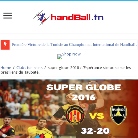
Première Victoire de la Tunisie au Championnat International de Handball 
tournoi international Hammamet 2023 : programme et liste des joueurs co
Home
/
Clubs tunisiens
/
super globe 2016 : L’Espérance s’impose sur les
brésiliens du Taubaté.