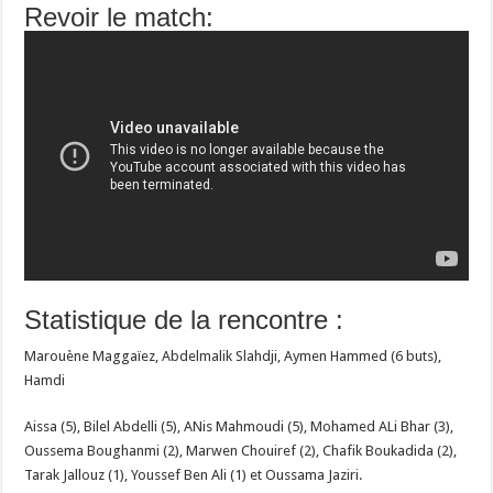
Revoir le match:
Statistique de la rencontre :
Marouène Maggaïez, Abdelmalik Slahdji, Aymen Hammed (6 buts),
Hamdi
Aissa (5), Bilel Abdelli (5), ANis Mahmoudi (5), Mohamed ALi Bhar (3),
Oussema Boughanmi (2), Marwen Chouiref (2), Chafik Boukadida (2),
Tarak Jallouz (1), Youssef Ben Ali (1) et Oussama Jaziri.