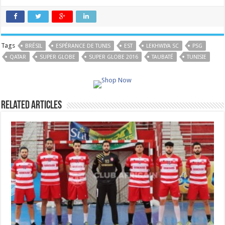
Tags
BRÉSIL
ESPÉRANCE DE TUNIS
EST
LEKHWIYA SC
PSG
QATAR
SUPER GLOBE
SUPER GLOBE 2016
TAUBATÉ
TUNISIE
Related Articles