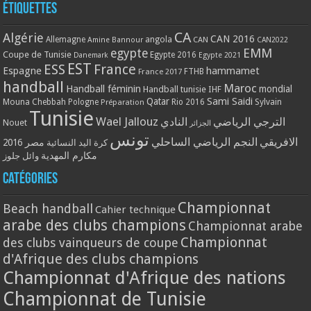
Étiquettes
CA
Algérie
CAN 2016
Allemagne
angola
CAN
Amine Bannour
CAN2022
EMM
egypte
Coupe de Tunisie
Egypte 2016
Danemark
Egypte 2021
EST
ESS
France
Espagne
hammamet
France 2017
FTHB
handball
Maroc
Handball féminin
mondial
Handball tunisie
IHF
Qatar
Sami Saidi
Mouna Chebbah
Pologne
Rio 2016
Sylvain
Préparation
Tunisie
Wael Jallouz
الترجي الرياضي
النادي
Nouet
الجزائر
تونس
الافريقي
النجم الرياضي الساحلي
مصر 2016
كرة اليد النسائية
مكارم المهدية
وائل جلوز
Catégories
Championnat
Beach handball
Cahier technique
arabe des clubs champions
Championnat arabe
Championnat
des clubs vainqueurs de coupe
d'Afrique des clubs champions
Championnat d'Afrique des nations
Championnat de Tunisie