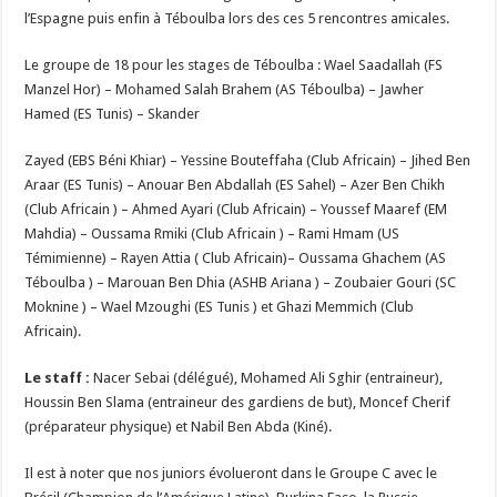
l’Espagne puis enfin à Téboulba lors des ces 5 rencontres amicales.
Le groupe de 18 pour les stages de Téboulba : Wael Saadallah (FS
Manzel Hor) – Mohamed Salah Brahem (AS Téboulba) – Jawher
Hamed (ES Tunis) – Skander
Zayed (EBS Béni Khiar) – Yessine Bouteffaha (Club Africain) – Jihed Ben
Araar (ES Tunis) – Anouar Ben Abdallah (ES Sahel) – Azer Ben Chikh
(Club Africain ) – Ahmed Ayari (Club Africain) – Youssef Maaref (EM
Mahdia) – Oussama Rmiki (Club Africain ) – Rami Hmam (US
Témimienne) – Rayen Attia ( Club Africain)– Oussama Ghachem (AS
Téboulba ) – Marouan Ben Dhia (ASHB Ariana ) – Zoubaier Gouri (SC
Moknine ) – Wael Mzoughi (ES Tunis ) et Ghazi Memmich (Club
Africain).
Le staff :
Nacer Sebai (délégué), Mohamed Ali Sghir (entraineur),
Houssin Ben Slama (entraineur des gardiens de but), Moncef Cherif
(préparateur physique) et Nabil Ben Abda (Kiné).
Il est à noter que nos juniors évolueront dans le Groupe C avec le