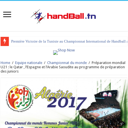
Première Victoire de la Tunisie au Championnat International de Handball 
tournoi international Hammamet 2023 : programme et liste des joueurs co
Home
/
Equipe nationale
/
Championnat du monde
/
Préparation mondial
U21 : le Qatar , l’Espagne et l’Arabie Saoudite au programme de préparation
des juniors