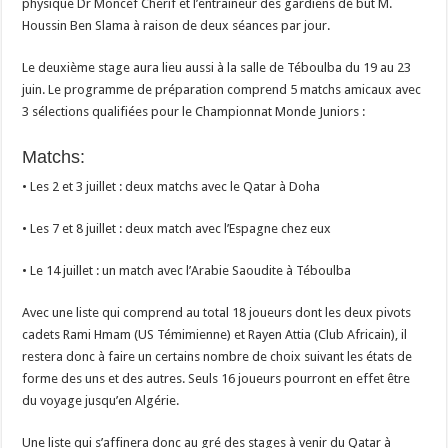
physique Dr Moncef Cherif et l’entraineur des gardiens de but M.
Houssin Ben Slama à raison de deux séances par jour.
Le deuxième stage aura lieu aussi à la salle de Téboulba du 19 au 23
juin. Le programme de préparation comprend 5 matchs amicaux avec
3 sélections qualifiées pour le Championnat Monde Juniors :
Matchs:
• Les 2 et 3 juillet : deux matchs avec le Qatar à Doha
• Les 7 et 8 juillet : deux match avec l’Espagne chez eux
• Le 14 juillet : un match avec l’Arabie Saoudite à Téboulba
Avec une liste qui comprend au total 18 joueurs dont les deux pivots
cadets Rami Hmam (US Témimienne) et Rayen Attia (Club Africain), il
restera donc à faire un certains nombre de choix suivant les états de
forme des uns et des autres. Seuls 16 joueurs pourront en effet être
du voyage jusqu’en Algérie.
Une liste qui s’affinera donc au gré des stages à venir du Qatar à