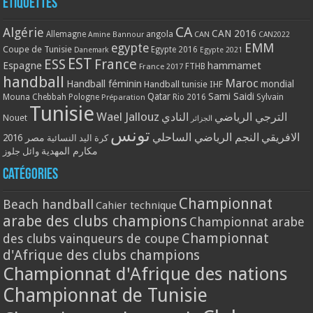
Étiquettes
CA
Algérie
CAN 2016
Allemagne
angola
CAN
Amine Bannour
CAN2022
EMM
egypte
Coupe de Tunisie
Egypte 2016
Danemark
Egypte 2021
EST
ESS
France
Espagne
hammamet
France 2017
FTHB
handball
Maroc
Handball féminin
mondial
Handball tunisie
IHF
Qatar
Sami Saidi
Mouna Chebbah
Pologne
Rio 2016
Sylvain
Préparation
Tunisie
Wael Jallouz
الترجي الرياضي
النادي
Nouet
الجزائر
تونس
الافريقي
النجم الرياضي الساحلي
مصر 2016
كرة اليد النسائية
مكارم المهدية
وائل جلوز
Catégories
Championnat
Beach handball
Cahier technique
arabe des clubs champions
Championnat arabe
Championnat
des clubs vainqueurs de coupe
d'Afrique des clubs champions
Championnat d'Afrique des nations
Championnat de Tunisie