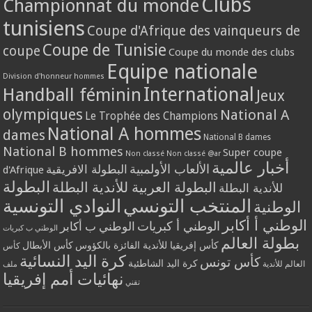
Clubs
Championnat du monde
tunisiens
Coupe d'Afrique des vainqueurs de
Coupe de Tunisie
coupe
Coupe du monde des clubs
Equipe nationale
Division d'honneur hommes
International
Handball féminin
Jeux
olympiques
National A
Le Trophée des Champions
National A hommes
dames
National B dames
National B hommes
Super coupe
Non classé
Non classé @ar
أخبار عالمية
الألعاب الأولمبية
البطولة الافريقية
d'Afrique
البطولة
البطولة العربية للأندية البطلة
للأندية البطلة
المنتخب التونسي
النوادي التونسية
الوطنية
الوطني أ أكابر
الوطني أ كبريات
الوطني ب أكابر
الوطني ب كبريات
بطولة العالم
كأس إفريقيا للأندية الفائزة بالكؤوس
كأس الأبطال
كأس
كرة اليد النسائية
كأس تونس
كرة اليد الشاطئية
العالم للأندية
ملف
نهائيات أمم إفريقيا
تقني