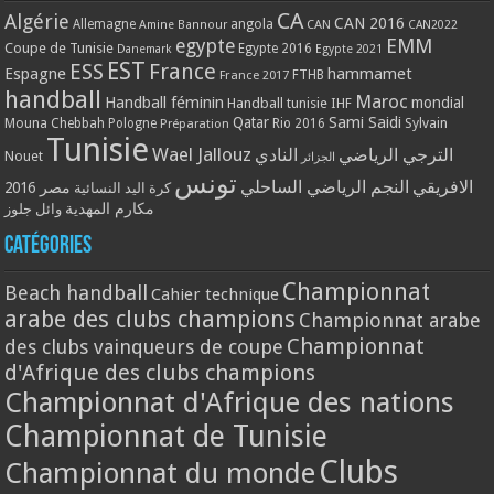
CA
Algérie
CAN 2016
Allemagne
angola
CAN
Amine Bannour
CAN2022
EMM
egypte
Coupe de Tunisie
Egypte 2016
Danemark
Egypte 2021
EST
ESS
France
Espagne
hammamet
France 2017
FTHB
handball
Maroc
Handball féminin
mondial
Handball tunisie
IHF
Qatar
Sami Saidi
Mouna Chebbah
Pologne
Rio 2016
Sylvain
Préparation
Tunisie
Wael Jallouz
الترجي الرياضي
النادي
Nouet
الجزائر
تونس
الافريقي
النجم الرياضي الساحلي
مصر 2016
كرة اليد النسائية
مكارم المهدية
وائل جلوز
Catégories
Championnat
Beach handball
Cahier technique
arabe des clubs champions
Championnat arabe
Championnat
des clubs vainqueurs de coupe
d'Afrique des clubs champions
Championnat d'Afrique des nations
Championnat de Tunisie
Clubs
Championnat du monde