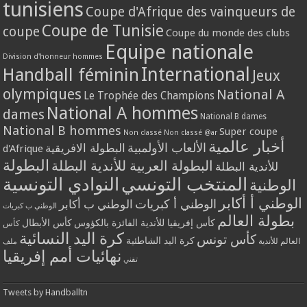
tunisiens
Coupe d'Afrique des vainqueurs de
Coupe de Tunisie
coupe
Coupe du monde des clubs
Equipe nationale
Division d'honneur hommes
International
Handball féminin
Jeux
olympiques
National A
Le Trophée des Champions
National A hommes
dames
National B dames
National B hommes
Super coupe
Non classé
Non classé @ar
أخبار عالمية
الألعاب الأولمبية
البطولة الافريقية
d'Afrique
البطولة
البطولة العربية للأندية البطلة
للأندية البطلة
المنتخب التونسي
النوادي التونسية
الوطنية
الوطني أ أكابر
الوطني أ كبريات
الوطني ب أكابر
الوطني ب كبريات
بطولة العالم
كأس إفريقيا للأندية الفائزة بالكؤوس
كأس الأبطال
كأس
كرة اليد النسائية
كأس تونس
كرة اليد الشاطئية
العالم للأندية
ملف
نهائيات أمم إفريقيا
تقني
Tweets by Handballtn