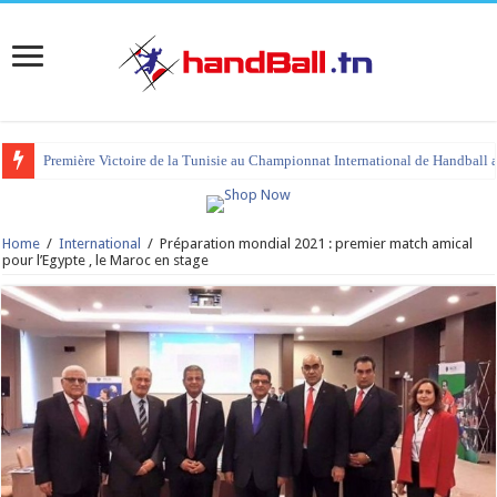
Première Victoire de la Tunisie au Championnat International de Handball 
tournoi international Hammamet 2023 : programme et liste des joueurs co
Home
/
International
/
Préparation mondial 2021 : premier match amical
pour l’Egypte , le Maroc en stage