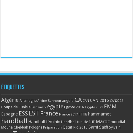
Étiquettes
CA
Algérie
CAN 2016
Allemagne
angola
CAN
Amine Bannour
CAN2022
EMM
egypte
Coupe de Tunisie
Egypte 2016
Danemark
Egypte 2021
EST
ESS
France
Espagne
hammamet
France 2017
FTHB
handball
Maroc
Handball féminin
mondial
Handball tunisie
IHF
Qatar
Sami Saidi
Mouna Chebbah
Pologne
Rio 2016
Sylvain
Préparation