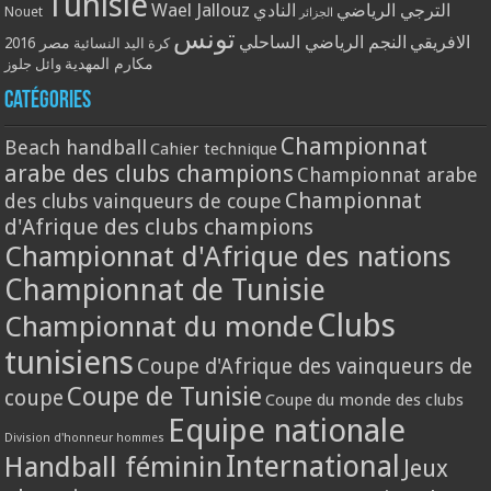
Tunisie
Wael Jallouz
الترجي الرياضي
النادي
Nouet
الجزائر
تونس
الافريقي
النجم الرياضي الساحلي
مصر 2016
كرة اليد النسائية
مكارم المهدية
وائل جلوز
Catégories
Championnat
Beach handball
Cahier technique
arabe des clubs champions
Championnat arabe
Championnat
des clubs vainqueurs de coupe
d'Afrique des clubs champions
Championnat d'Afrique des nations
Championnat de Tunisie
Clubs
Championnat du monde
tunisiens
Coupe d'Afrique des vainqueurs de
Coupe de Tunisie
coupe
Coupe du monde des clubs
Equipe nationale
Division d'honneur hommes
International
Handball féminin
Jeux