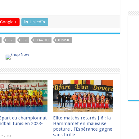
Google +
LinkedIn
ESS
EST
PLAY-OFF
TUNISIE
épart du championnat
Elite matchs retards J-6 : la
dball tunisien 2023-
Hammamet en mauvaise
posture , l’Espérance gagne
sans brillé
ût 2023