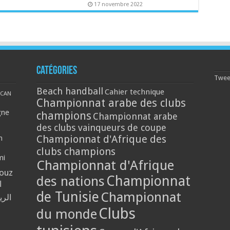
17 novembre 2022
Catégories
Tweet
Beach handball
Cahier technique
CAN
Championnat arabe des clubs
gne
champions
Championnat arabe
des clubs vainqueurs de coupe
Championnat d'Afrique des
n
clubs champions
mi
Championnat d'Afrique
louz
Championnat
des nations
ا
de Tunisie
Championnat
الر
Clubs
du monde