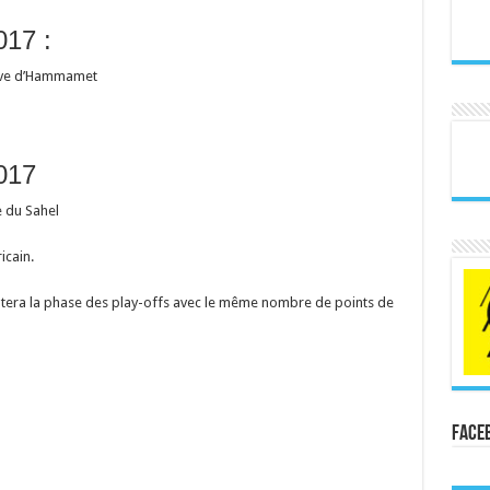
017 :
tive d’Hammamet
2017
e du Sahel
icain.
utera la phase des play-offs avec le même nombre de points de
Face