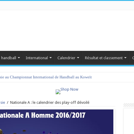
 handball
International
Calendrier
Résultat et classement
C
isie au Championnat International de Handball au Koweït
sie
/
Nationale A : le calendrier des play-off dévoilé