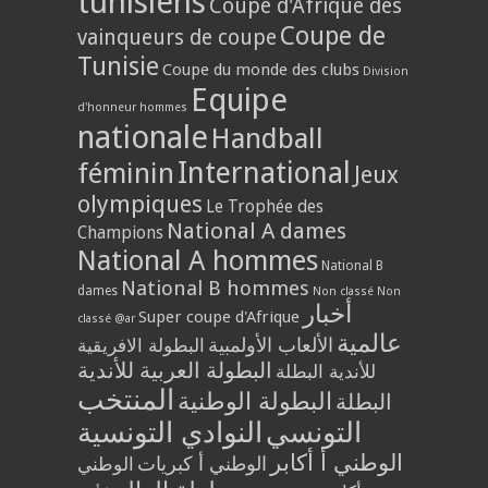
tunisiens
Coupe d'Afrique des
Coupe de
vainqueurs de coupe
Tunisie
Coupe du monde des clubs
Division
Equipe
d'honneur hommes
nationale
Handball
International
féminin
Jeux
olympiques
Le Trophée des
National A dames
Champions
National A hommes
National B
National B hommes
dames
Non classé
Non
أخبار
Super coupe d'Afrique
classé @ar
عالمية
الألعاب الأولمبية
البطولة الافريقية
البطولة العربية للأندية
للأندية البطلة
المنتخب
البطولة الوطنية
البطلة
التونسي
النوادي التونسية
الوطني أ أكابر
الوطني أ كبريات
الوطني