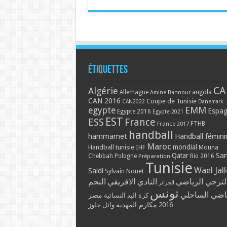
Étiquettes
CA
Algérie
Allemagne
angola
Amine Bannour
CAN 2016
Coupe de Tunisie
CAN2022
Danemark
EMM
egypte
Espa
Egypte 2016
Egypte 2021
EST
ESS
France
France 2017
FTHB
handball
hammamet
Handball fémini
Maroc
mondial
Handball tunisie
IHF
Mouna
Qatar
Sa
Chebbah
Pologne
Rio 2016
Préparation
Tunisie
Wael Jal
Saidi
Sylvain Nouet
لترجي الرياضي
النادي الافريقي
النجم
الجزائر
تونس
ياضي الساحلي
مصر
كرة اليد النسائية
مكارم المهدية
2016
وائل جلوز