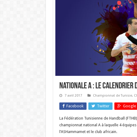
Nationale A : le calendrier 
7 avril 2017
Championnat de Tunisie
,
C
Facebook
Twitter
Google 
La Fédération Tunisienne de Handball (FTHB) 
championnat national A à laquelle 4 équipes se
l’ASHammamet et le club africain.