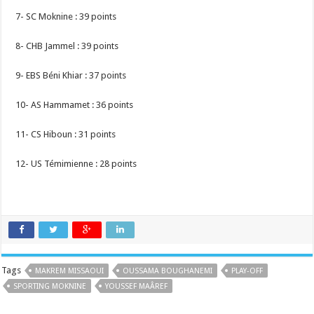
7- SC Moknine : 39 points
8- CHB Jammel : 39 points
9- EBS Béni Khiar : 37 points
10- AS Hammamet : 36 points
11- CS Hiboun : 31 points
12- US Témimienne : 28 points
Tags
MAKREM MISSAOUI
OUSSAMA BOUGHANEMI
PLAY-OFF
SPORTING MOKNINE
YOUSSEF MAÂREF