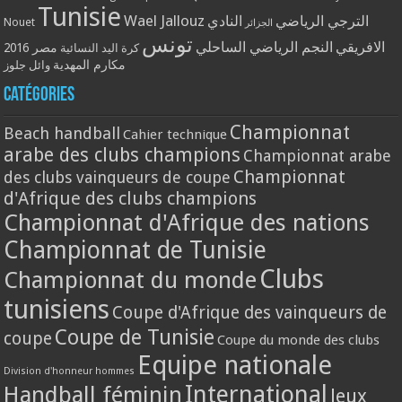
Tunisie
Wael Jallouz
الترجي الرياضي
النادي
Nouet
الجزائر
تونس
الافريقي
النجم الرياضي الساحلي
مصر 2016
كرة اليد النسائية
مكارم المهدية
وائل جلوز
Catégories
Championnat
Beach handball
Cahier technique
arabe des clubs champions
Championnat arabe
Championnat
des clubs vainqueurs de coupe
d'Afrique des clubs champions
Championnat d'Afrique des nations
Championnat de Tunisie
Clubs
Championnat du monde
tunisiens
Coupe d'Afrique des vainqueurs de
Coupe de Tunisie
coupe
Coupe du monde des clubs
Equipe nationale
Division d'honneur hommes
International
Handball féminin
Jeux