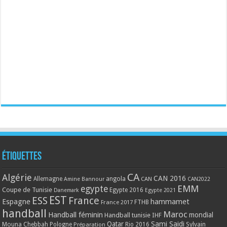
Étiquettes
CA
Algérie
CAN 2016
Allemagne
angola
CAN
Amine Bannour
CAN2022
EMM
egypte
Coupe de Tunisie
Egypte 2016
Danemark
Egypte 2021
EST
ESS
France
Espagne
hammamet
France 2017
FTHB
handball
Maroc
Handball féminin
mondial
Handball tunisie
IHF
Qatar
Sami Saidi
Mouna Chebbah
Pologne
Rio 2016
Sylvain
Préparation