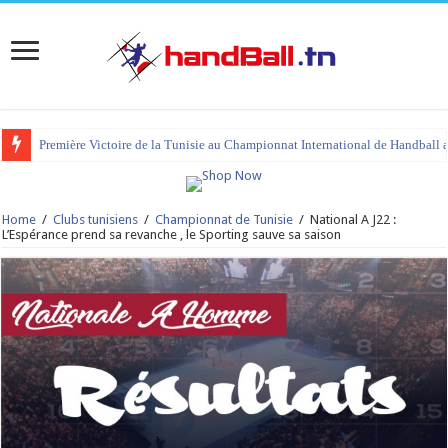
Première Victoire de la Tunisie au Championnat International de Handball 
tournoi international Hammamet 2023 : programme et liste des joueurs co
Home
/
Clubs tunisiens
/
Championnat de Tunisie
/
National A J22 :
L’Espérance prend sa revanche , le Sporting sauve sa saison