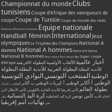
Clubs
Championnat du monde
tunisiens
Coupe d'Afrique des vainqueurs de
Coupe de Tunisie
coupe
Coupe du monde des clubs
Equipe nationale
Division d'honneur hommes
International
Handball féminin
Jeux
olympiques
National A
Le Trophée des Champions
National A hommes
dames
National B dames
National B hommes
Super coupe
Non classé
Non classé @ar
أخبار عالمية
الألعاب الأولمبية
البطولة الافريقية
d'Afrique
البطولة
البطولة العربية للأندية البطلة
للأندية البطلة
المنتخب التونسي
النوادي التونسية
الوطنية
الوطني أ أكابر
الوطني أ كبريات
الوطني ب أكابر
الوطني ب كبريات
بطولة العالم
كأس إفريقيا للأندية الفائزة بالكؤوس
كأس الأبطال
كأس
كرة اليد النسائية
كأس تونس
كرة اليد الشاطئية
العالم للأندية
ملف
نهائيات أمم إفريقيا
تقني