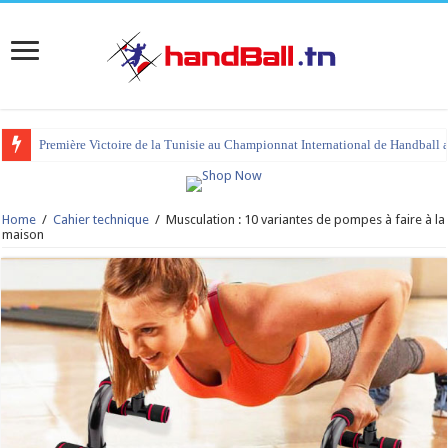
Première Victoire de la Tunisie au Championnat International de Handball 
tournoi international Hammamet 2023 : programme et liste des joueurs co
Home
/
Cahier technique
/
Musculation : 10 variantes de pompes à faire à la
maison