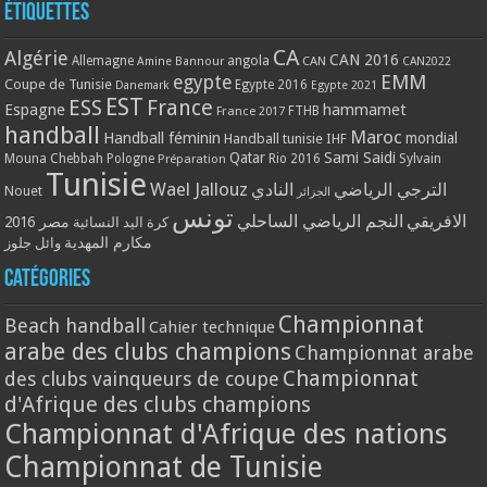
Étiquettes
CA
Algérie
CAN 2016
Allemagne
angola
CAN
Amine Bannour
CAN2022
EMM
egypte
Coupe de Tunisie
Egypte 2016
Danemark
Egypte 2021
EST
ESS
France
Espagne
hammamet
France 2017
FTHB
handball
Maroc
Handball féminin
mondial
Handball tunisie
IHF
Qatar
Sami Saidi
Mouna Chebbah
Pologne
Rio 2016
Sylvain
Préparation
Tunisie
Wael Jallouz
الترجي الرياضي
النادي
Nouet
الجزائر
تونس
الافريقي
النجم الرياضي الساحلي
مصر 2016
كرة اليد النسائية
مكارم المهدية
وائل جلوز
Catégories
Championnat
Beach handball
Cahier technique
arabe des clubs champions
Championnat arabe
Championnat
des clubs vainqueurs de coupe
d'Afrique des clubs champions
Championnat d'Afrique des nations
Championnat de Tunisie