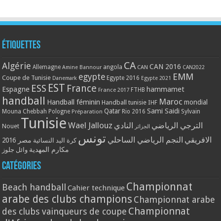
Étiquettes
CA
Algérie
CAN 2016
Allemagne
angola
CAN
Amine Bannour
CAN2022
EMM
egypte
Coupe de Tunisie
Egypte 2016
Danemark
Egypte 2021
EST
ESS
France
Espagne
hammamet
France 2017
FTHB
handball
Maroc
Handball féminin
mondial
Handball tunisie
IHF
Qatar
Sami Saidi
Mouna Chebbah
Pologne
Rio 2016
Sylvain
Préparation
Tunisie
Wael Jallouz
الترجي الرياضي
النادي
Nouet
الجزائر
تونس
الافريقي
النجم الرياضي الساحلي
مصر 2016
كرة اليد النسائية
مكارم المهدية
وائل جلوز
Catégories
Championnat
Beach handball
Cahier technique
arabe des clubs champions
Championnat arabe
Championnat
des clubs vainqueurs de coupe