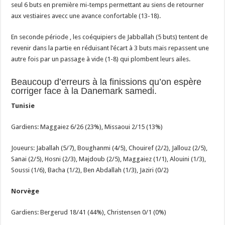
seul 6 buts en première mi-temps permettant au siens de retourner
aux vestiaires avecc une avance confortable (13-18).
En seconde période , les coéquipiers de Jabballah (5 buts) tentent de
revenir dans la partie en réduisant l’écart à 3 buts mais repassent une
autre fois par un passage à vide (1-8) qui plombent leurs ailes.
Beaucoup d’erreurs à la finissions qu’on espère
corriger face à la Danemark samedi.
Tunisie
Gardiens: Maggaiez 6/26 (23%), Missaoui 2/15 (13%)
Joueurs: Jaballah (5/7), Boughanmi (4/5), Chouiref (2/2), Jallouz (2/5),
Sanai (2/5), Hosni (2/3), Majdoub (2/5), Maggaiez (1/1), Alouini (1/3),
Soussi (1/6), Bacha (1/2), Ben Abdallah (1/3), Jaziri (0/2)
Norvège
Gardiens: Bergerud 18/41 (44%), Christensen 0/1 (0%)