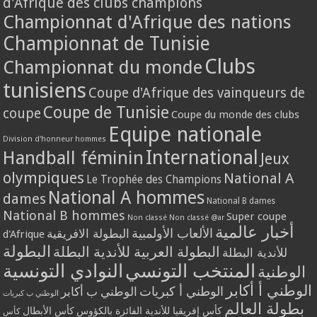
d'Afrique des clubs champions
Championnat d'Afrique des nations
Championnat de Tunisie
Clubs
Championnat du monde
tunisiens
Coupe d'Afrique des vainqueurs de
Coupe de Tunisie
coupe
Coupe du monde des clubs
Equipe nationale
Division d'honneur hommes
International
Handball féminin
Jeux
olympiques
National A
Le Trophée des Champions
National A hommes
dames
National B dames
National B hommes
Super coupe
Non classé
Non classé @ar
أخبار عالمية
الألعاب الأولمبية
البطولة الافريقية
d'Afrique
البطولة
البطولة العربية للأندية البطلة
للأندية البطلة
المنتخب التونسي
النوادي التونسية
الوطنية
الوطني أ أكابر
الوطني أ كبريات
الوطني ب أكابر
الوطني ب كبريات
بطولة العالم
كأس إفريقيا للأندية الفائزة بالكؤوس
كأس الأبطال
كأس