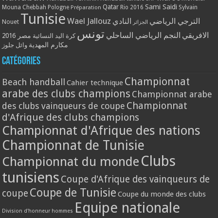
Qatar
Sami Saidi
Mouna Chebbah
Pologne
Rio 2016
Sylvain
Préparation
Tunisie
Wael Jallouz
الترجي الرياضي
النادي
Nouet
الجزائر
تونس
الافريقي
النجم الرياضي الساحلي
مصر 2016
كرة اليد النسائية
مكارم المهدية
وائل جلوز
Catégories
Championnat
Beach handball
Cahier technique
arabe des clubs champions
Championnat arabe
Championnat
des clubs vainqueurs de coupe
d'Afrique des clubs champions
Championnat d'Afrique des nations
Championnat de Tunisie
Clubs
Championnat du monde
tunisiens
Coupe d'Afrique des vainqueurs de
Coupe de Tunisie
coupe
Coupe du monde des clubs
Equipe nationale
Division d'honneur hommes