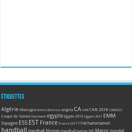
Étiquettes
CA
Algérie
CAN 2016
Allemagne
angola
CAN
Amine Bannour
CAN2022
EMM
egypte
Coupe de Tunisie
Egypte 2016
Danemark
Egypte 2021
EST
ESS
France
Espagne
hammamet
France 2017
FTHB
handball
Maroc
Handball féminin
mondial
Handball tunisie
IHF