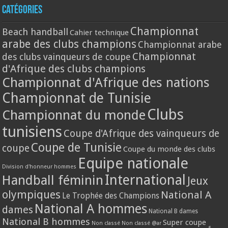
Catégories
Championnat
Beach handball
Cahier technique
arabe des clubs champions
Championnat arabe
Championnat
des clubs vainqueurs de coupe
d'Afrique des clubs champions
Championnat d'Afrique des nations
Championnat de Tunisie
Clubs
Championnat du monde
tunisiens
Coupe d'Afrique des vainqueurs de
Coupe de Tunisie
coupe
Coupe du monde des clubs
Equipe nationale
Division d'honneur hommes
International
Handball féminin
Jeux
olympiques
National A
Le Trophée des Champions
National A hommes
dames
National B dames
National B hommes
Super coupe
Non classé
Non classé @ar