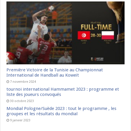
Première Victoire de la Tunisie au Championnat
International de Handball au Koweït
7 novembre 2024
tournoi international Hammamet 2023 : programme et
liste des joueurs convoqués
30 octobre 2023
Mondial Pologne/Suède 2023 : tout le programme , les
groupes et les résultats du mondial
9 janvier 2023