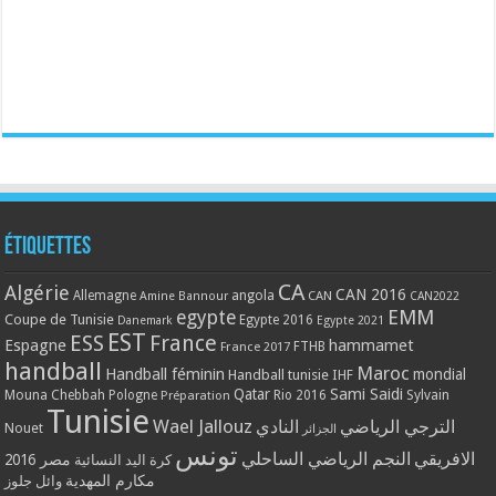
Étiquettes
CA
Algérie
CAN 2016
Allemagne
angola
CAN
Amine Bannour
CAN2022
EMM
egypte
Coupe de Tunisie
Egypte 2016
Danemark
Egypte 2021
EST
ESS
France
Espagne
hammamet
France 2017
FTHB
handball
Maroc
Handball féminin
mondial
Handball tunisie
IHF
Qatar
Sami Saidi
Mouna Chebbah
Pologne
Rio 2016
Sylvain
Préparation
Tunisie
Wael Jallouz
الترجي الرياضي
النادي
Nouet
الجزائر
تونس
الافريقي
النجم الرياضي الساحلي
مصر 2016
كرة اليد النسائية
مكارم المهدية
وائل جلوز