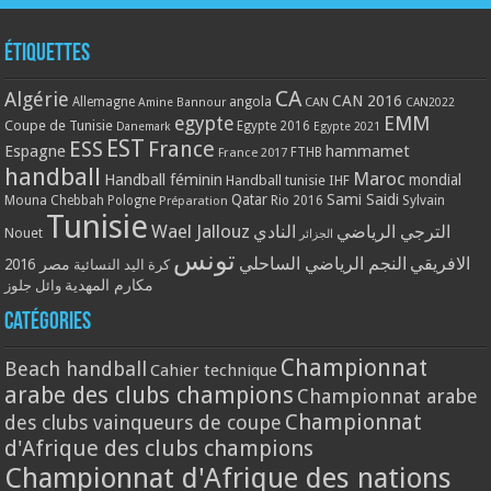
Étiquettes
CA
Algérie
CAN 2016
Allemagne
angola
CAN
Amine Bannour
CAN2022
EMM
egypte
Coupe de Tunisie
Egypte 2016
Danemark
Egypte 2021
EST
ESS
France
Espagne
hammamet
France 2017
FTHB
handball
Maroc
Handball féminin
mondial
Handball tunisie
IHF
Qatar
Sami Saidi
Mouna Chebbah
Pologne
Rio 2016
Sylvain
Préparation
Tunisie
Wael Jallouz
الترجي الرياضي
النادي
Nouet
الجزائر
تونس
الافريقي
النجم الرياضي الساحلي
مصر 2016
كرة اليد النسائية
مكارم المهدية
وائل جلوز
Catégories
Championnat
Beach handball
Cahier technique
arabe des clubs champions
Championnat arabe
Championnat
des clubs vainqueurs de coupe
d'Afrique des clubs champions
Championnat d'Afrique des nations