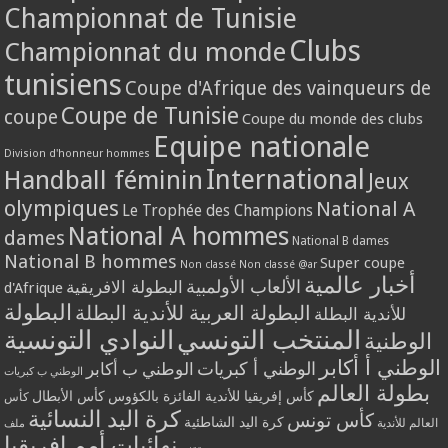
Championnat de Tunisie
Clubs
Championnat du monde
tunisiens
Coupe d'Afrique des vainqueurs de
Coupe de Tunisie
coupe
Coupe du monde des clubs
Equipe nationale
Division d'honneur hommes
International
Handball féminin
Jeux
olympiques
National A
Le Trophée des Champions
National A hommes
dames
National B dames
National B hommes
Super coupe
Non classé
Non classé @ar
أخبار عالمية
الألعاب الأولمبية
البطولة الافريقية
d'Afrique
البطولة
البطولة العربية للأندية البطلة
للأندية البطلة
المنتخب التونسي
النوادي التونسية
الوطنية
الوطني أ أكابر
الوطني أ كبريات
الوطني ب أكابر
الوطني ب كبريات
بطولة العالم
كأس إفريقيا للأندية الفائزة بالكؤوس
كأس الأبطال
كأس
كرة اليد النسائية
كأس تونس
كرة اليد الشاطئية
العالم للأندية
ملف
نهائيات أمم إفريقيا