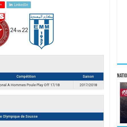
+
LinkedIn
24
22
vs
Natio
Compétition
Saison
onal A Hommes Poule Play Off 17/18
2017/2018
le Olympique de Sousse