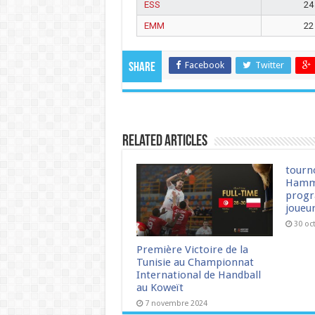
ESS
24
EMM
22
Facebook
Twitter
Share
Related Articles
tourn
Hamm
progr
joueu
30 oc
Première Victoire de la
Tunisie au Championnat
International de Handball
au Koweït
7 novembre 2024