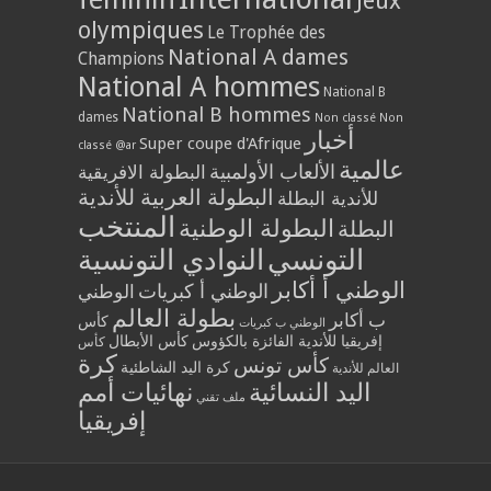
Jeux
olympiques
Le Trophée des
National A dames
Champions
National A hommes
National B
National B hommes
dames
Non classé
Non
أخبار
Super coupe d'Afrique
classé @ar
عالمية
الألعاب الأولمبية
البطولة الافريقية
البطولة العربية للأندية
للأندية البطلة
المنتخب
البطولة الوطنية
البطلة
التونسي
النوادي التونسية
الوطني أ أكابر
الوطني أ كبريات
الوطني
بطولة العالم
ب أكابر
كأس
الوطني ب كبريات
إفريقيا للأندية الفائزة بالكؤوس
كأس الأبطال
كأس
كرة
كأس تونس
كرة اليد الشاطئية
العالم للأندية
اليد النسائية
نهائيات أمم
ملف تقني
إفريقيا