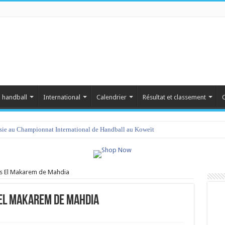
 handball
International
Calendrier
Résultat et classement
C
isie au Championnat International de Handball au Koweït
 vs El Makarem de Mahdia
 El Makarem de Mahdia