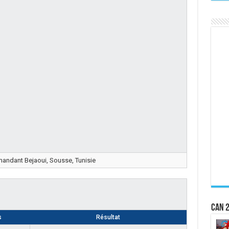
ndant Bejaoui, Sousse, Tunisie
CAN 2
s
Résultat