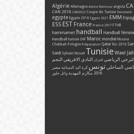
CA
Algérie
Allemagne
angola
Amine Bannour
CAN 2016
Coupe de Tunisie
CAN2022
Danemark
EMM
egypte
Espa
Egypte 2016
Egypte 2021
EST
ESS
France
France 2017
FTHB
handball
hammamet
Handball fémini
Maroc
mondial
Handball tunisie
IHF
Mouna
Qatar
Sa
Chebbah
Pologne
Rio 2016
Préparation
Tunisie
Wael Jal
Saidi
Sylvain Nouet
لترجي الرياضي
النادي الافريقي
النجم
الجزائر
تونس
ياضي الساحلي
مصر
كرة اليد النسائية
مكارم المهدية
2016
وائل جلوز