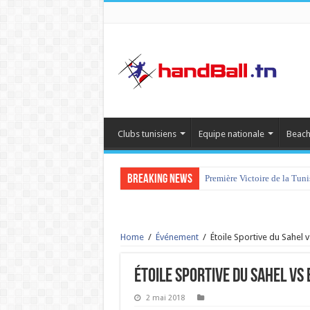
Clubs tunisiens
Equipe nationale
Beach
Breaking News
Première Victoire de la Tun
Home
/
Événement
/
Étoile Sportive du Sahel
Étoile Sportive du Sahel vs
2 mai 2018