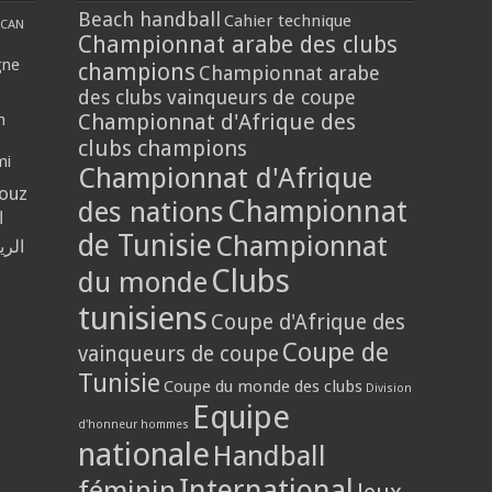
Beach handball
Cahier technique
CAN
Championnat arabe des clubs
gne
champions
Championnat arabe
des clubs vainqueurs de coupe
Championnat d'Afrique des
n
clubs champions
mi
Championnat d'Afrique
louz
Championnat
des nations
ا
de Tunisie
Championnat
الر
Clubs
du monde
tunisiens
Coupe d'Afrique des
Coupe de
vainqueurs de coupe
Tunisie
Coupe du monde des clubs
Division
Equipe
d'honneur hommes
nationale
Handball
International
féminin