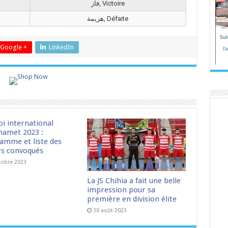
فاز, Victoire
هزيمة, Défaite
Google +
LinkedIn
oi international
amet 2023 :
amme et liste des
rs convoqués
tobre 2023
La JS Chihia a fait une belle
impression pour sa
première en division élite
30 août 2023