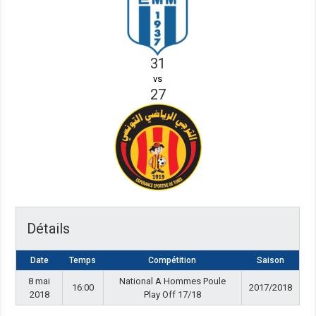
31
vs
27
Détails
Date
Temps
Compétition
Saison
8 mai
National A Hommes Poule
16:00
2017/2018
2018
Play Off 17/18