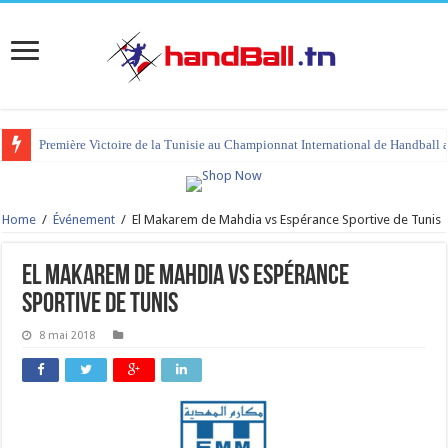
Première Victoire de la Tunisie au Championnat International de Handball 
tournoi international Hammamet 2023 : programme et liste des joueurs co
Home
/
Événement
/
El Makarem de Mahdia vs Espérance Sportive de Tunis
El Makarem de Mahdia vs Espérance
Sportive de Tunis
8 mai 2018