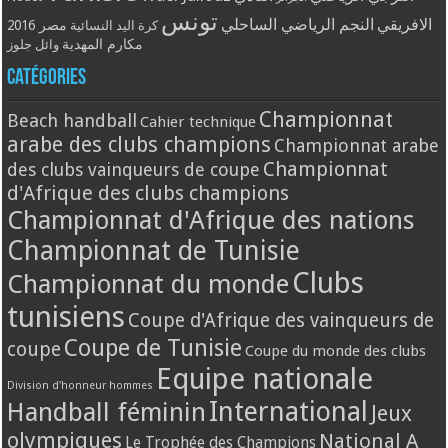
تونس
الافريقي
النجم الرياضي الساحلي
مصر 2016
كرة اليد النسائية
مكارم المهدية
وائل جلوز
Catégories
Championnat
Beach handball
Cahier technique
arabe des clubs champions
Championnat arabe
Championnat
des clubs vainqueurs de coupe
d'Afrique des clubs champions
Championnat d'Afrique des nations
Championnat de Tunisie
Clubs
Championnat du monde
tunisiens
Coupe d'Afrique des vainqueurs de
Coupe de Tunisie
coupe
Coupe du monde des clubs
Equipe nationale
Division d'honneur hommes
International
Handball féminin
Jeux
olympiques
National A
Le Trophée des Champions