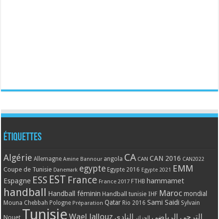
Étiquettes
CA
Algérie
CAN 2016
Allemagne
angola
CAN
Amine Bannour
CAN2022
EMM
egypte
Coupe de Tunisie
Egypte 2016
Danemark
Egypte 2021
EST
ESS
France
Espagne
hammamet
France 2017
FTHB
handball
Maroc
Handball féminin
mondial
Handball tunisie
IHF
Qatar
Sami Saidi
Mouna Chebbah
Pologne
Rio 2016
Sylvain
Préparation
Tunisie
Wael Jallouz
الترجي الرياضي
النادي
Nouet
الجزائر