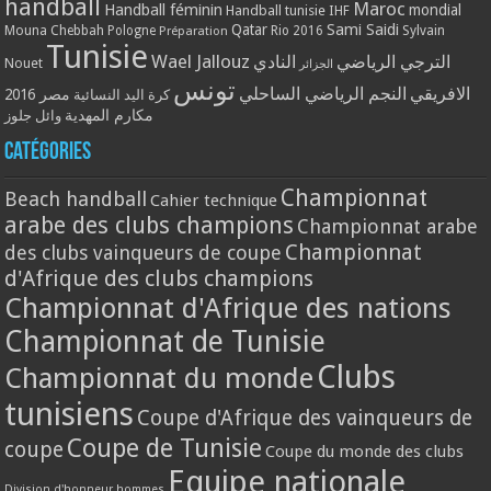
handball
Maroc
Handball féminin
mondial
Handball tunisie
IHF
Qatar
Sami Saidi
Mouna Chebbah
Pologne
Rio 2016
Sylvain
Préparation
Tunisie
Wael Jallouz
الترجي الرياضي
النادي
Nouet
الجزائر
تونس
الافريقي
النجم الرياضي الساحلي
مصر 2016
كرة اليد النسائية
مكارم المهدية
وائل جلوز
Catégories
Championnat
Beach handball
Cahier technique
arabe des clubs champions
Championnat arabe
Championnat
des clubs vainqueurs de coupe
d'Afrique des clubs champions
Championnat d'Afrique des nations
Championnat de Tunisie
Clubs
Championnat du monde
tunisiens
Coupe d'Afrique des vainqueurs de
Coupe de Tunisie
coupe
Coupe du monde des clubs
Equipe nationale
Division d'honneur hommes