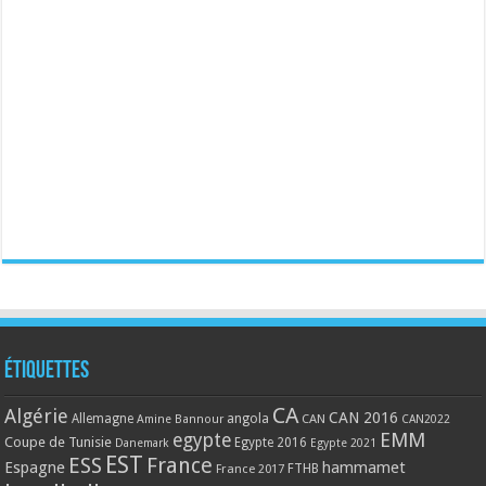
Étiquettes
CA
Algérie
CAN 2016
Allemagne
angola
CAN
Amine Bannour
CAN2022
EMM
egypte
Coupe de Tunisie
Egypte 2016
Danemark
Egypte 2021
EST
ESS
France
Espagne
hammamet
France 2017
FTHB