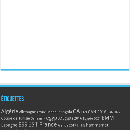
Étiquettes
CA
Algérie
CAN 2016
Allemagne
angola
CAN
Amine Bannour
CAN2022
EMM
egypte
Coupe de Tunisie
Egypte 2016
Danemark
Egypte 2021
EST
ESS
France
Espagne
hammamet
France 2017
FTHB