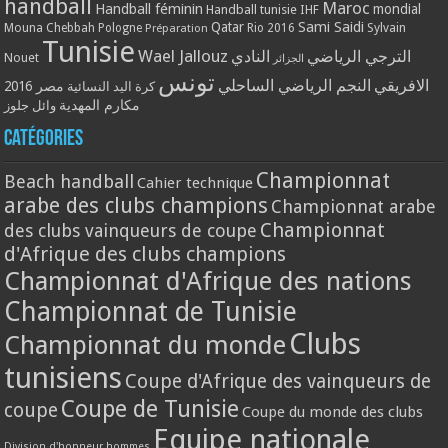
handball
Maroc
Handball féminin
mondial
Handball tunisie
IHF
Qatar
Sami Saidi
Mouna Chebbah
Pologne
Rio 2016
Sylvain
Préparation
Tunisie
Wael Jallouz
الترجي الرياضي
النادي
Nouet
الجزائر
تونس
الافريقي
النجم الرياضي الساحلي
مصر 2016
كرة اليد النسائية
مكارم المهدية
وائل جلوز
Catégories
Championnat
Beach handball
Cahier technique
arabe des clubs champions
Championnat arabe
Championnat
des clubs vainqueurs de coupe
d'Afrique des clubs champions
Championnat d'Afrique des nations
Championnat de Tunisie
Clubs
Championnat du monde
tunisiens
Coupe d'Afrique des vainqueurs de
Coupe de Tunisie
coupe
Coupe du monde des clubs
Equipe nationale
Division d'honneur hommes