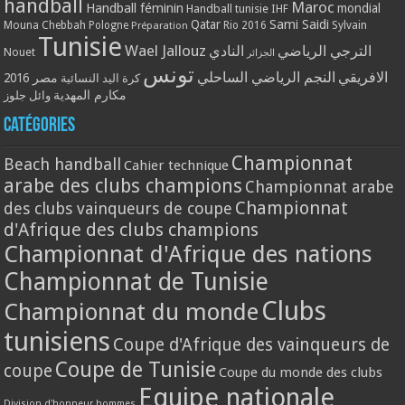
handball
Maroc
Handball féminin
mondial
Handball tunisie
IHF
Qatar
Sami Saidi
Mouna Chebbah
Pologne
Rio 2016
Sylvain
Préparation
Tunisie
Wael Jallouz
الترجي الرياضي
النادي
Nouet
الجزائر
تونس
الافريقي
النجم الرياضي الساحلي
مصر 2016
كرة اليد النسائية
مكارم المهدية
وائل جلوز
Catégories
Championnat
Beach handball
Cahier technique
arabe des clubs champions
Championnat arabe
Championnat
des clubs vainqueurs de coupe
d'Afrique des clubs champions
Championnat d'Afrique des nations
Championnat de Tunisie
Clubs
Championnat du monde
tunisiens
Coupe d'Afrique des vainqueurs de
Coupe de Tunisie
coupe
Coupe du monde des clubs
Equipe nationale
Division d'honneur hommes