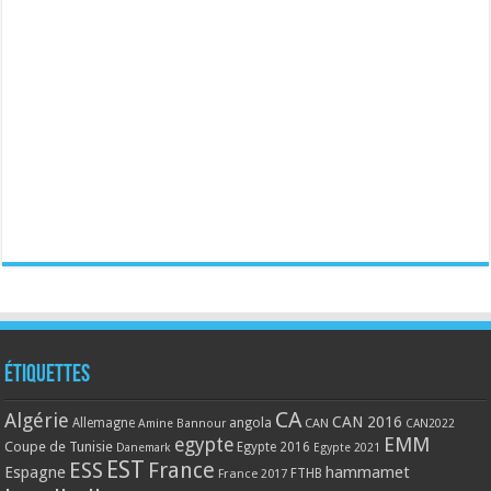
Étiquettes
CA
Algérie
CAN 2016
Allemagne
angola
CAN
Amine Bannour
CAN2022
EMM
egypte
Coupe de Tunisie
Egypte 2016
Danemark
Egypte 2021
EST
ESS
France
Espagne
hammamet
France 2017
FTHB