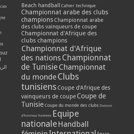
Beach handball
Cahier technique
CAN
Championnat arabe des clubs
gne
champions
Championnat arabe
des clubs vainqueurs de coupe
Championnat d'Afrique des
n
clubs champions
mi
Championnat d'Afrique
louz
Championnat
des nations
ا
de Tunisie
Championnat
الر
Clubs
du monde
tunisiens
Coupe d'Afrique des
Coupe de
vainqueurs de coupe
Tunisie
Coupe du monde des clubs
Division
Equipe
d'honneur hommes
nationale
Handball
International
féminin