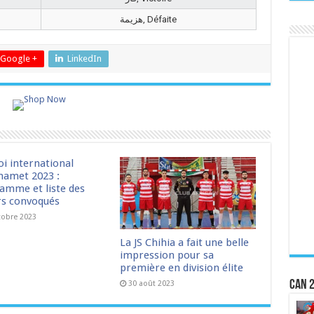
هزيمة, Défaite
Google +
LinkedIn
oi international
amet 2023 :
amme et liste des
rs convoqués
tobre 2023
La JS Chihia a fait une belle
impression pour sa
première en division élite
CAN 2
30 août 2023