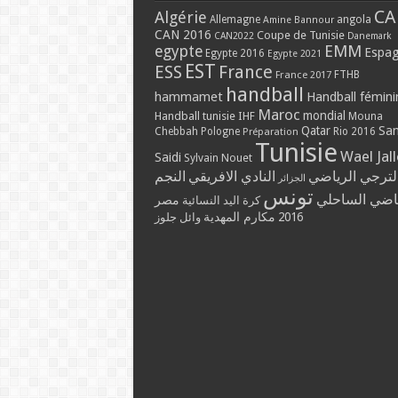
CA
Algérie
Allemagne
angola
Amine Bannour
CAN 2016
Coupe de Tunisie
CAN2022
Danemark
EMM
egypte
Espa
Egypte 2016
Egypte 2021
EST
ESS
France
France 2017
FTHB
handball
hammamet
Handball fémini
Maroc
mondial
Handball tunisie
IHF
Mouna
Qatar
Sa
Chebbah
Pologne
Rio 2016
Préparation
Tunisie
Wael Jal
Saidi
Sylvain Nouet
لترجي الرياضي
النادي الافريقي
النجم
الجزائر
تونس
ياضي الساحلي
مصر
كرة اليد النسائية
مكارم المهدية
2016
وائل جلوز