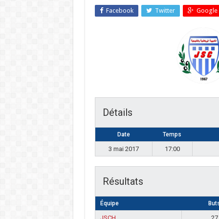
Facebook
Twitter
Google 
Détails
Date
Temps
3 mai 2017
17:00
Résultats
Équipe
But
JSCH
27