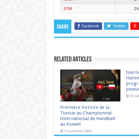
SCM
24
Facebook
Twitter
Share
Related Articles
tourn
Hamm
progr
joueu
30 oc
Première Victoire de la
Tunisie au Championnat
International de Handball
au Koweït
7 novembre 2024