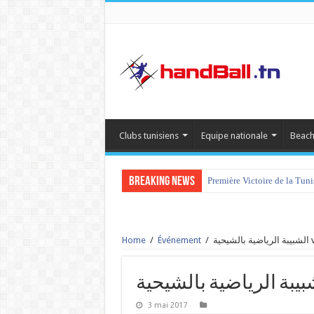
Clubs tunisiens
Equipe nationale
Beach
Breaking News
Première Victoire de la Tun
Home
/
Événement
/
3 mai 2017