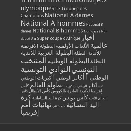
Jeux
olympiques
Le Trophée des
National A dames
Champions
National A hommes
National B
National B hommes
dames
Non classé
Non
أخبار
Super coupe d'Afrique
classé @ar
عالمية
الألعاب الأولمبية
البطولة الافريقية
البطولة العربية للأندية
للأندية البطلة
المنتخب
البطولة الوطنية
البطلة
التونسي
النوادي التونسية
الوطني أ أكابر
الوطني أ كبريات
الوطني
بطولة العالم
ب أكابر
كأس
الوطني ب كبريات
إفريقيا للأندية الفائزة بالكؤوس
كأس الأبطال
كأس
كرة
كأس تونس
كرة اليد الشاطئية
العالم للأندية
اليد النسائية
نهائيات أمم
ملف تقني
إفريقيا