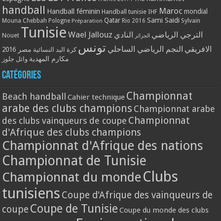
handball
Maroc
Handball féminin
mondial
Handball tunisie
IHF
Qatar
Sami Saidi
Mouna Chebbah
Pologne
Rio 2016
Sylvain
Préparation
Tunisie
Wael Jallouz
الترجي الرياضي
النادي
Nouet
الجزائر
تونس
الافريقي
النجم الرياضي الساحلي
مصر 2016
كرة اليد النسائية
مكارم المهدية
وائل جلوز
Catégories
Championnat
Beach handball
Cahier technique
arabe des clubs champions
Championnat arabe
Championnat
des clubs vainqueurs de coupe
d'Afrique des clubs champions
Championnat d'Afrique des nations
Championnat de Tunisie
Clubs
Championnat du monde
tunisiens
Coupe d'Afrique des vainqueurs de
Coupe de Tunisie
coupe
Coupe du monde des clubs