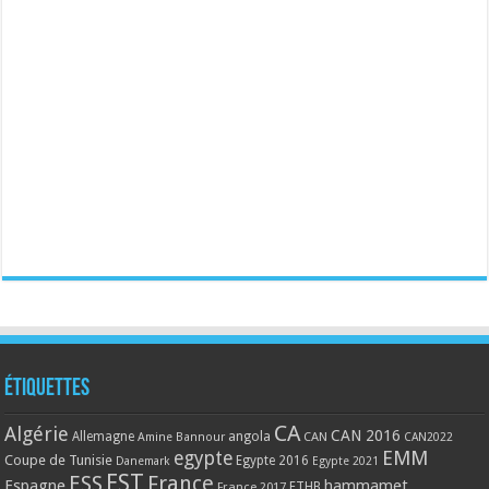
Étiquettes
CA
Algérie
CAN 2016
Allemagne
angola
CAN
Amine Bannour
CAN2022
EMM
egypte
Coupe de Tunisie
Egypte 2016
Danemark
Egypte 2021
EST
ESS
France
Espagne
hammamet
France 2017
FTHB