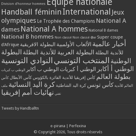
Equipe nationale
Division d'honneur hommes
International
Handball féminin
Jeux
olympiques
National A
Le Trophée des Champions
National A hommes
dames
National B dames
National B hommes
Super coupe
Non classé
Non classé @ar
أخبار عالمية
الألعاب الأولمبية
البطولة الافريقية
d'Afrique
البطولة
البطولة العربية للأندية البطلة
للأندية البطلة
المنتخب التونسي
النوادي التونسية
الوطنية
الوطني أ أكابر
الوطني أ كبريات
الوطني ب أكابر
الوطني ب كبريات
بطولة العالم
كأس إفريقيا للأندية الفائزة بالكؤوس
كأس الأبطال
كأس
كرة اليد النسائية
كأس تونس
كرة اليد الشاطئية
العالم للأندية
ملف
نهائيات أمم إفريقيا
تقني
Tweets by Handballtn
e-pirana
|
Perfexina
© Copyright 2026, Tous droits réservés