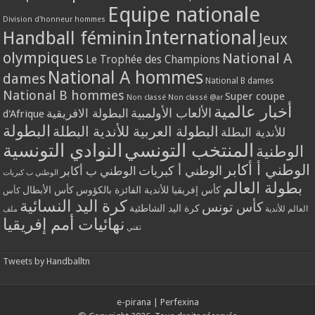
Equipe nationale
Division d'honneur hommes
International
Handball féminin
Jeux
olympiques
National A
Le Trophée des Champions
National A hommes
dames
National B dames
National B hommes
Super coupe
Non classé
Non classé @ar
أخبار عالمية
الألعاب الأولمبية
البطولة الافريقية
d'Afrique
البطولة
البطولة العربية للأندية البطلة
للأندية البطلة
المنتخب التونسي
النوادي التونسية
الوطنية
الوطني أ أكابر
الوطني أ كبريات
الوطني ب أكابر
الوطني ب كبريات
بطولة العالم
كأس إفريقيا للأندية الفائزة بالكؤوس
كأس الأبطال
كأس
كرة اليد النسائية
كأس تونس
كرة اليد الشاطئية
العالم للأندية
ملف
نهائيات أمم إفريقيا
تقني
Tweets by Handballtn
e-pirana
|
Perfexina