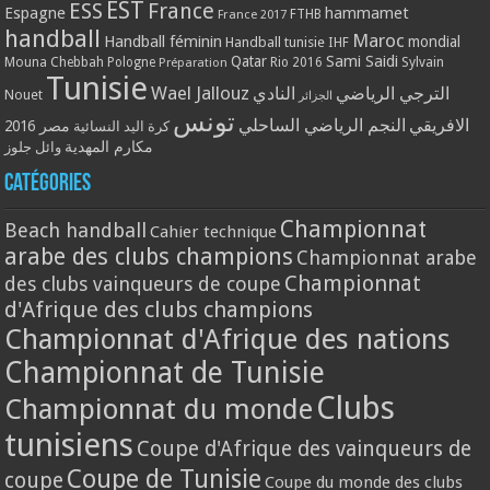
EST
ESS
France
Espagne
hammamet
France 2017
FTHB
handball
Maroc
Handball féminin
mondial
Handball tunisie
IHF
Qatar
Sami Saidi
Mouna Chebbah
Pologne
Rio 2016
Sylvain
Préparation
Tunisie
Wael Jallouz
الترجي الرياضي
النادي
Nouet
الجزائر
تونس
الافريقي
النجم الرياضي الساحلي
مصر 2016
كرة اليد النسائية
مكارم المهدية
وائل جلوز
Catégories
Championnat
Beach handball
Cahier technique
arabe des clubs champions
Championnat arabe
Championnat
des clubs vainqueurs de coupe
d'Afrique des clubs champions
Championnat d'Afrique des nations
Championnat de Tunisie
Clubs
Championnat du monde
tunisiens
Coupe d'Afrique des vainqueurs de
Coupe de Tunisie
coupe
Coupe du monde des clubs