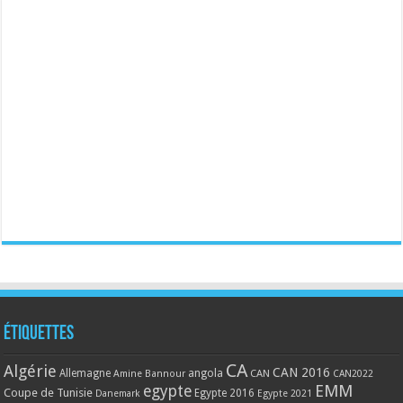
Étiquettes
CA
Algérie
CAN 2016
Allemagne
angola
CAN
Amine Bannour
CAN2022
EMM
egypte
Coupe de Tunisie
Egypte 2016
Danemark
Egypte 2021