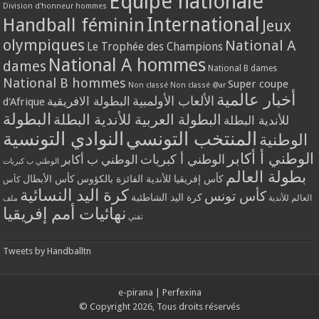
Equipe nationale
Division d'honneur hommes
International
Handball féminin
Jeux
olympiques
National A
Le Trophée des Champions
National A hommes
dames
National B dames
National B hommes
Super coupe
Non classé
Non classé @ar
أخبار عالمية
الألعاب الأولمبية
البطولة الافريقية
d'Afrique
البطولة
البطولة العربية للأندية البطلة
للأندية البطلة
المنتخب التونسي
النوادي التونسية
الوطنية
الوطني أ أكابر
الوطني أ كبريات
الوطني ب أكابر
الوطني ب كبريات
بطولة العالم
كأس إفريقيا للأندية الفائزة بالكؤوس
كأس الأبطال
كأس
كرة اليد النسائية
كأس تونس
كرة اليد الشاطئية
العالم للأندية
ملف
نهائيات أمم إفريقيا
تقني
Tweets by Handballtn
e-pirana
|
Perfexina
© Copyright 2026, Tous droits réservés