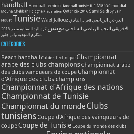
handball
Maroc
Handball féminin
mondial
Handball tunisie
IHF
Qatar
Sami Saidi
Mouna Chebbah
Pologne
Rio 2016
Sylvain
Préparation
Tunisie
Wael Jallouz
الترجي الرياضي
النادي
Nouet
الجزائر
تونس
الافريقي
النجم الرياضي الساحلي
مصر 2016
كرة اليد النسائية
مكارم المهدية
وائل جلوز
Catégories
Championnat
Beach handball
Cahier technique
arabe des clubs champions
Championnat arabe
Championnat
des clubs vainqueurs de coupe
d'Afrique des clubs champions
Championnat d'Afrique des nations
Championnat de Tunisie
Clubs
Championnat du monde
tunisiens
Coupe d'Afrique des vainqueurs de
Coupe de Tunisie
coupe
Coupe du monde des clubs