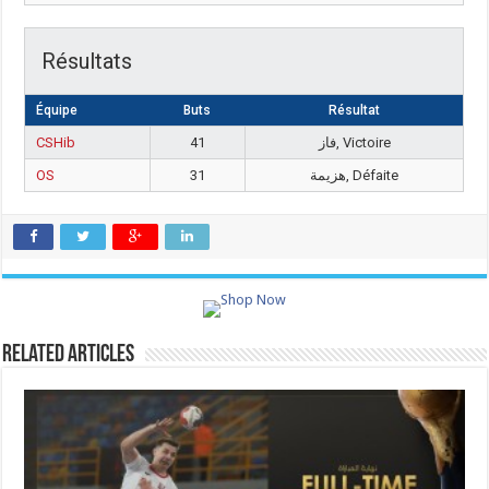
Résultats
Équipe
Buts
Résultat
CSHib
41
فاز, Victoire
OS
31
هزيمة, Défaite
Related Articles