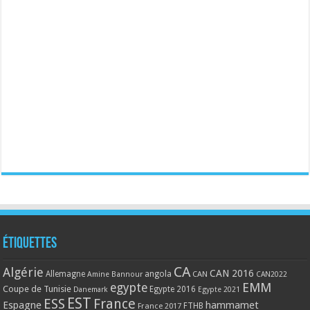
Étiquettes
CA
Algérie
CAN 2016
Allemagne
angola
CAN
Amine Bannour
CAN2022
EMM
egypte
Coupe de Tunisie
Egypte 2016
Danemark
Egypte 2021
EST
ESS
France
Espagne
hammamet
France 2017
FTHB