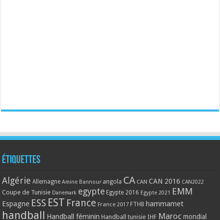
Étiquettes
CA
Algérie
CAN 2016
Allemagne
angola
CAN
Amine Bannour
CAN2022
EMM
egypte
Coupe de Tunisie
Egypte 2016
Danemark
Egypte 2021
EST
ESS
France
Espagne
hammamet
France 2017
FTHB
handball
Maroc
Handball féminin
mondial
Handball tunisie
IHF