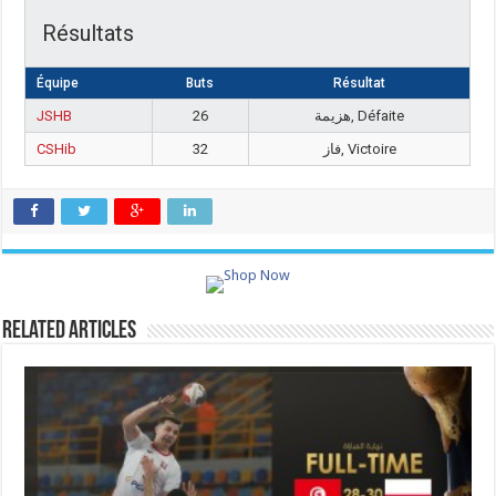
Résultats
Équipe
Buts
Résultat
JSHB
26
هزيمة, Défaite
CSHib
32
فاز, Victoire
Related Articles