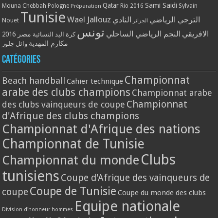
Qatar
Sami Saidi
Mouna Chebbah
Pologne
Rio 2016
Sylvain
Préparation
Tunisie
Wael Jallouz
الترجي الرياضي
النادي
Nouet
الجزائر
تونس
الافريقي
النجم الرياضي الساحلي
مصر 2016
كرة اليد النسائية
مكارم المهدية
وائل جلوز
Catégories
Championnat
Beach handball
Cahier technique
arabe des clubs champions
Championnat arabe
Championnat
des clubs vainqueurs de coupe
d'Afrique des clubs champions
Championnat d'Afrique des nations
Championnat de Tunisie
Clubs
Championnat du monde
tunisiens
Coupe d'Afrique des vainqueurs de
Coupe de Tunisie
coupe
Coupe du monde des clubs
Equipe nationale
Division d'honneur hommes