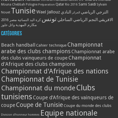
Qatar
Sami Saidi
Mouna Chebbah
Pologne
Rio 2016
Sylvain
Préparation
Tunisie
Wael Jallouz
الترجي الرياضي
النادي
Nouet
الجزائر
تونس
الافريقي
النجم الرياضي الساحلي
مصر 2016
كرة اليد النسائية
مكارم المهدية
وائل جلوز
Catégories
Championnat
Beach handball
Cahier technique
arabe des clubs champions
Championnat arabe
Championnat
des clubs vainqueurs de coupe
d'Afrique des clubs champions
Championnat d'Afrique des nations
Championnat de Tunisie
Clubs
Championnat du monde
tunisiens
Coupe d'Afrique des vainqueurs de
Coupe de Tunisie
coupe
Coupe du monde des clubs
Equipe nationale
Division d'honneur hommes