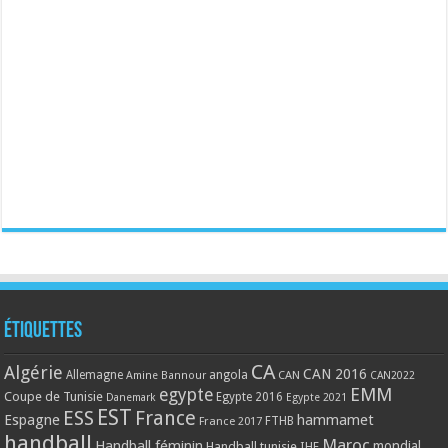
Étiquettes
CA
Algérie
CAN 2016
Allemagne
angola
CAN
Amine Bannour
CAN2022
EMM
egypte
Coupe de Tunisie
Egypte 2016
Danemark
Egypte 2021
EST
ESS
France
Espagne
hammamet
France 2017
FTHB
handball
Maroc
Handball féminin
mondial
Handball tunisie
IHF