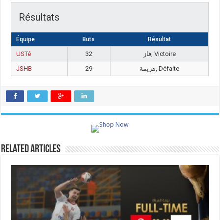
Résultats
Équipe
Buts
Résultat
USTé
32
فاز, Victoire
JSHB
29
هزيمة, Défaite
Related Articles