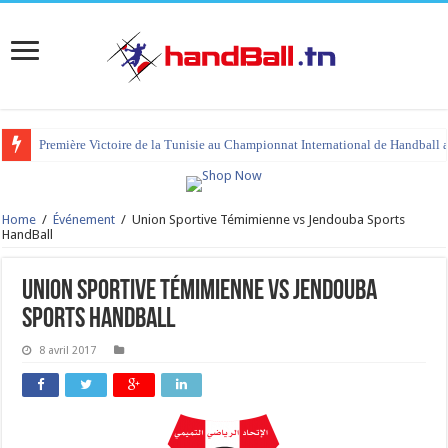
Première Victoire de la Tunisie au Championnat International de Handball 
Home
/
Événement
/
Union Sportive Témimienne vs Jendouba Sports
HandBall
Union Sportive Témimienne vs Jendouba
Sports HandBall
8 avril 2017