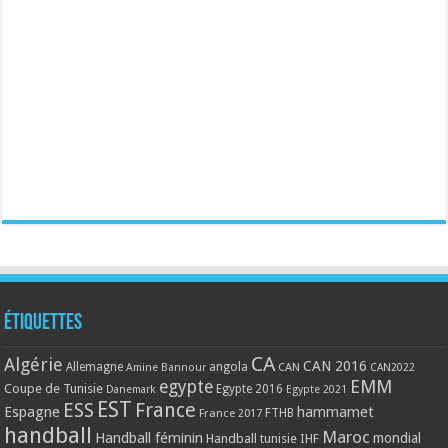
Étiquettes
CA
Algérie
CAN 2016
Allemagne
angola
CAN
Amine Bannour
CAN2022
EMM
egypte
Coupe de Tunisie
Egypte 2016
Danemark
Egypte 2021
EST
ESS
France
Espagne
hammamet
France 2017
FTHB
handball
Maroc
Handball féminin
mondial
Handball tunisie
IHF