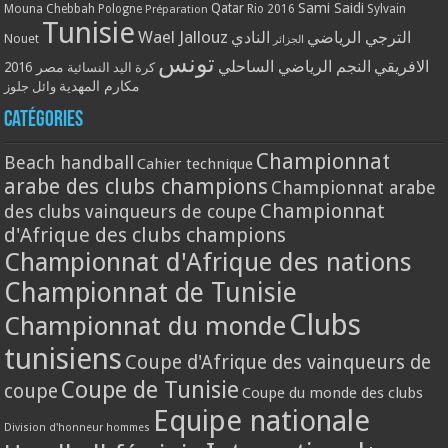
Qatar
Sami Saidi
Mouna Chebbah
Pologne
Rio 2016
Sylvain
Préparation
Tunisie
Wael Jallouz
الترجي الرياضي
النادي
Nouet
الجزائر
تونس
الافريقي
النجم الرياضي الساحلي
مصر 2016
كرة اليد النسائية
مكارم المهدية
وائل جلوز
Catégories
Championnat
Beach handball
Cahier technique
arabe des clubs champions
Championnat arabe
Championnat
des clubs vainqueurs de coupe
d'Afrique des clubs champions
Championnat d'Afrique des nations
Championnat de Tunisie
Clubs
Championnat du monde
tunisiens
Coupe d'Afrique des vainqueurs de
Coupe de Tunisie
coupe
Coupe du monde des clubs
Equipe nationale
Division d'honneur hommes