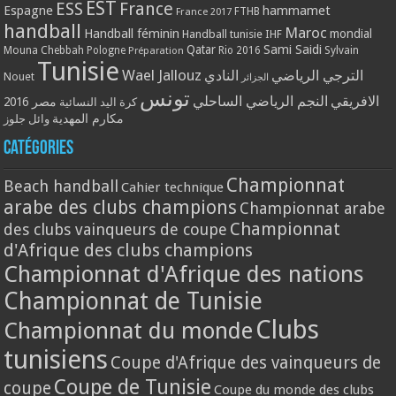
EST
ESS
France
Espagne
hammamet
France 2017
FTHB
handball
Maroc
Handball féminin
mondial
Handball tunisie
IHF
Qatar
Sami Saidi
Mouna Chebbah
Pologne
Rio 2016
Sylvain
Préparation
Tunisie
Wael Jallouz
الترجي الرياضي
النادي
Nouet
الجزائر
تونس
الافريقي
النجم الرياضي الساحلي
مصر 2016
كرة اليد النسائية
مكارم المهدية
وائل جلوز
Catégories
Championnat
Beach handball
Cahier technique
arabe des clubs champions
Championnat arabe
Championnat
des clubs vainqueurs de coupe
d'Afrique des clubs champions
Championnat d'Afrique des nations
Championnat de Tunisie
Clubs
Championnat du monde
tunisiens
Coupe d'Afrique des vainqueurs de
Coupe de Tunisie
coupe
Coupe du monde des clubs