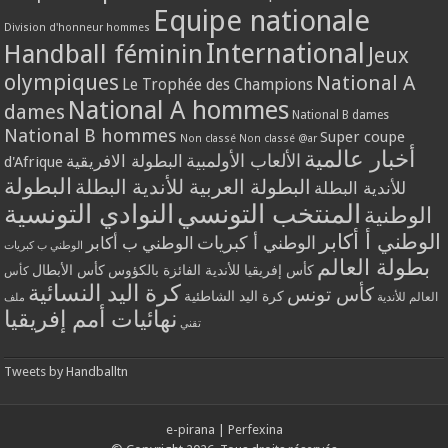
Equipe nationale
Division d'honneur hommes
International
Handball féminin
Jeux
olympiques
National A
Le Trophée des Champions
National A hommes
dames
National B dames
National B hommes
Super coupe
Non classé
Non classé @ar
أخبار عالمية
الألعاب الأولمبية
البطولة الافريقية
d'Afrique
البطولة
البطولة العربية للأندية البطلة
للأندية البطلة
المنتخب التونسي
النوادي التونسية
الوطنية
الوطني أ أكابر
الوطني أ كبريات
الوطني ب أكابر
الوطني ب كبريات
بطولة العالم
كأس إفريقيا للأندية الفائزة بالكؤوس
كأس الأبطال
كأس
كرة اليد النسائية
كأس تونس
كرة اليد الشاطئية
العالم للأندية
ملف
نهائيات أمم إفريقيا
تقني
Tweets by Handballtn
e-pirana
|
Perfexina