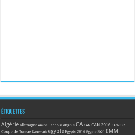
Étiquettes
CA
Algérie
CAN 2016
Allemagne
angola
CAN
Amine Bannour
CAN2022
EMM
egypte
Coupe de Tunisie
Egypte 2016
Danemark
Egypte 2021