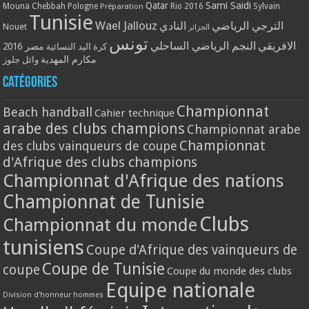
Qatar
Sami Saidi
Mouna Chebbah
Pologne
Rio 2016
Sylvain
Préparation
Tunisie
Wael Jallouz
الترجي الرياضي
النادي
Nouet
الجزائر
تونس
الافريقي
النجم الرياضي الساحلي
مصر 2016
كرة اليد النسائية
مكارم المهدية
وائل جلوز
Catégories
Championnat
Beach handball
Cahier technique
arabe des clubs champions
Championnat arabe
Championnat
des clubs vainqueurs de coupe
d'Afrique des clubs champions
Championnat d'Afrique des nations
Championnat de Tunisie
Clubs
Championnat du monde
tunisiens
Coupe d'Afrique des vainqueurs de
Coupe de Tunisie
coupe
Coupe du monde des clubs
Equipe nationale
Division d'honneur hommes