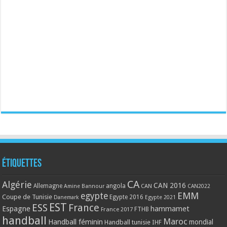
Étiquettes
CA
Algérie
CAN 2016
Allemagne
angola
CAN
Amine Bannour
CAN2022
EMM
egypte
Coupe de Tunisie
Egypte 2016
Danemark
Egypte 2021
EST
ESS
France
Espagne
hammamet
France 2017
FTHB
handball
Maroc
Handball féminin
mondial
Handball tunisie
IHF